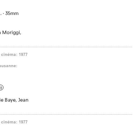
.
·
35mm
a Moriggi,
 cinéma: 1977
Lausanne:
6)
ie Baye, Jean
 cinéma: 1977