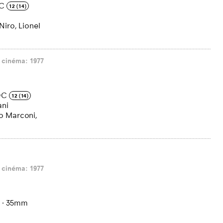
C
12 (14)
Niro, Lionel
 cinéma: 1977
DC
12 (14)
ani
o Marconi,
 cinéma: 1977
.
·
35mm