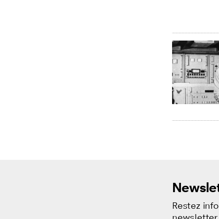
Newslet
Restez inf
newsletter