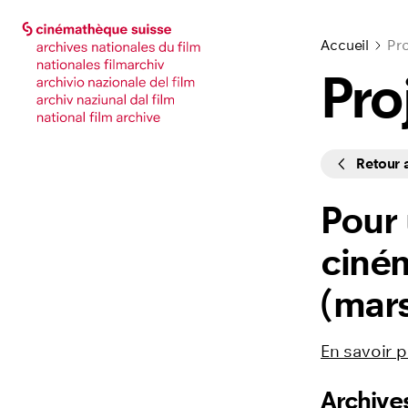
Accéder à la page principale
Accéder à la page principale
Accueil
Pro
Pro
Cycles
Retour
Pour 
ciném
(mars
En savoir p
Archive
Listing des f