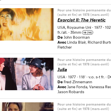
Pour une histoire permanente du
(suite et fin) et 1978 (mars-avril)
Exorcist II: The Heretic
USA, Royaume-Uni
·
1977
·
102
fr./all.
·
35mm
16 (16)
De
John Boorman
Avec
Linda Blair, Richard Burt
Fletcher
Pour une histoire permanente du
(suite et fin) et 1978 (mars-avril)
Julia
USA
·
1977
·
118'
·
v.o. s-t fr.
·
D
De
Fred Zinnemann
Avec
Jane Fonda, Vanessa Re
Jason Robards
Pour une histoire permanente du
(suite et fin) et 1978 (mars-avril)