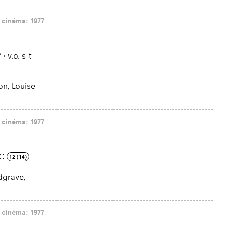
 cinéma: 1977
'
·
v.o. s-t
on, Louise
 cinéma: 1977
C
12 (14)
dgrave,
 cinéma: 1977