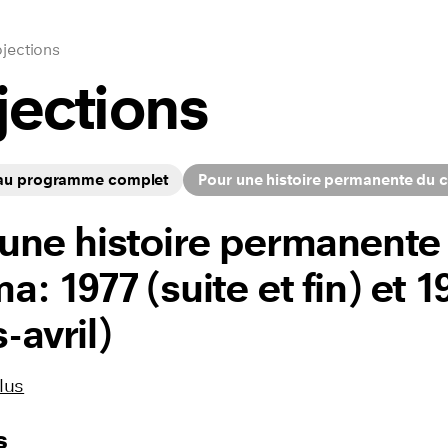
jections
jections
 au programme complet
Pour une histoire permanente du cin
une histoire permanente
a: 1977 (suite et fin) et 1
-avril)
lus
s
ilms