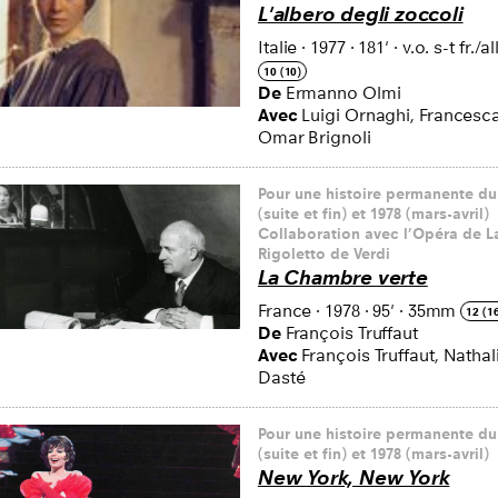
L'albero degli zoccoli
Italie
·
1977
·
181'
·
v.o. s-t fr./all
10 (10)
De
Ermanno Olmi
Avec
Luigi Ornaghi, Francesc
Omar Brignoli
Pour une histoire permanente du
(suite et fin) et 1978 (mars-avril)
Collaboration avec l’Opéra de 
Rigoletto de Verdi
La Chambre verte
France
·
1978
·
95'
·
35mm
12 (1
De
François Truffaut
Avec
François Truffaut, Nathal
Dasté
Pour une histoire permanente du
(suite et fin) et 1978 (mars-avril)
New York, New York