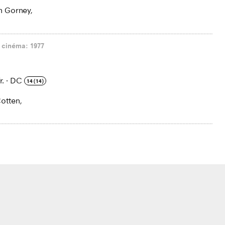
n Gorney,
 cinéma: 1977
r.
·
DC
14 (14)
otten,