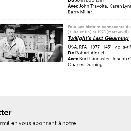
De
John Badham
Avec
John Travolta, Karen Lyn
Barry Miller
Pour une histoire permanente du
(suite et fin) et 1978 (mars-avril)
Twilight's Last Gleaming
USA, RFA
·
1977
·
145'
·
v.o. s-t f
De
Robert Aldrich
Avec
Burt Lancaster, Joseph C
Charles Durning
ter
ormé en vous abonnant à notre
.