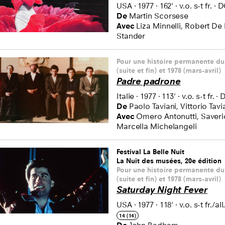
USA
·
1977
·
162'
·
v.o. s-t fr.
·
D
De
Martin Scorsese
Avec
Liza Minnelli, Robert De 
Stander
Pour une histoire permanente du
(suite et fin) et 1978 (mars-avril)
Padre padrone
Italie
·
1977
·
113'
·
v.o. s-t fr.
·
De
Paolo Taviani, Vittorio Tavi
Avec
Omero Antonutti, Saveri
Marcella Michelangeli
Festival La Belle Nuit
La Nuit des musées, 20e édition
Pour une histoire permanente du
(suite et fin) et 1978 (mars-avril)
Saturday Night Fever
USA
·
1977
·
118'
·
v.o. s-t fr./all
14 (14)