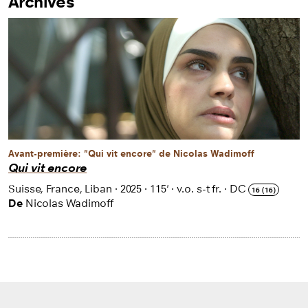
Archives
Avant-première: "Qui vit encore" de Nicolas Wadimoff
Qui vit encore
Suisse, France, Liban
·
2025
·
115'
·
v.o. s-t fr.
·
DC
16 (16)
De
Nicolas Wadimoff