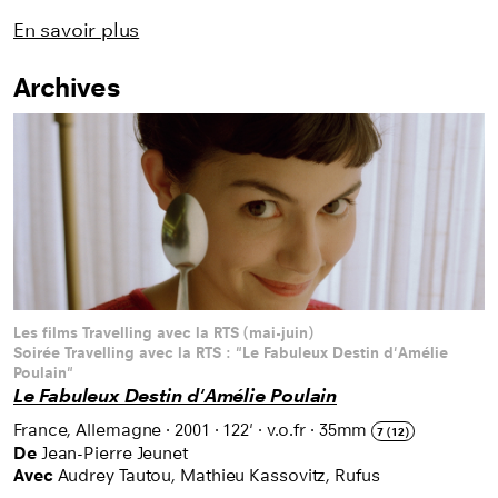
En savoir plus
Archives
Listing des films
Les films Travelling avec la RTS (mai-juin)
Soirée Travelling avec la RTS : "Le Fabuleux Destin d'Amélie
Poulain"
Le Fabuleux Destin d'Amélie Poulain
France, Allemagne
·
2001
·
122'
·
v.o.fr
·
35mm
7 (12)
De
Jean-Pierre Jeunet
Avec
Audrey Tautou, Mathieu Kassovitz, Rufus