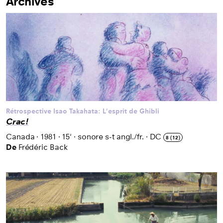
Archives
Rétrospective Isao Takahata: L'esprit de Ghibli
Crac!
Canada
·
1981
·
15'
·
sonore s-t angl./fr.
·
DC
8 (12)
De
Frédéric Back