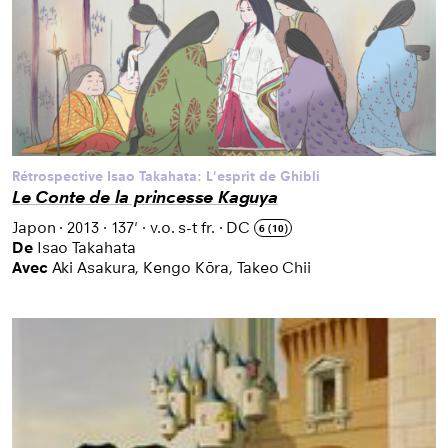
Rétrospective Isao Takahata: L'esprit de Ghibli
Le Conte de la princesse Kaguya
Japon
·
2013
·
137'
·
v.o. s-t fr.
·
DC
6 (10)
De
Isao Takahata
Avec
Aki Asakura, Kengo Kōra, Takeo Chii