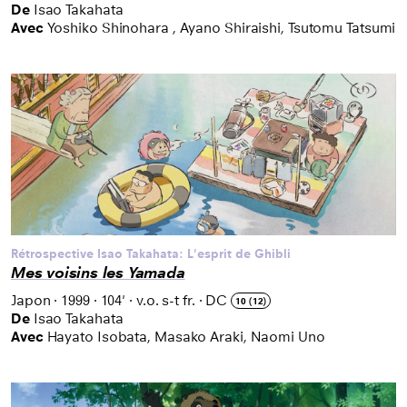
De
Isao Takahata
Avec
Yoshiko Shinohara , Ayano Shiraishi, Tsutomu Tatsumi
Rétrospective Isao Takahata: L'esprit de Ghibli
Mes voisins les Yamada
Japon
·
1999
·
104'
·
v.o. s-t fr.
·
DC
10 (12)
De
Isao Takahata
Avec
Hayato Isobata, Masako Araki, Naomi Uno