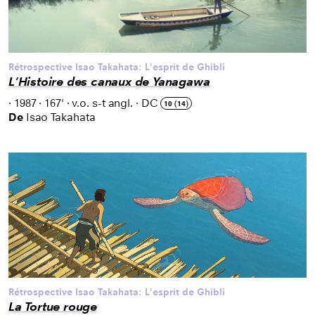
Rétrospective Isao Takahata: L'esprit de Ghibli
L'Histoire des canaux de Yanagawa
·
1987
·
167'
·
v.o. s-t angl.
·
DC
10 (14)
De
Isao Takahata
Rétrospective Isao Takahata: L'esprit de Ghibli
La Tortue rouge