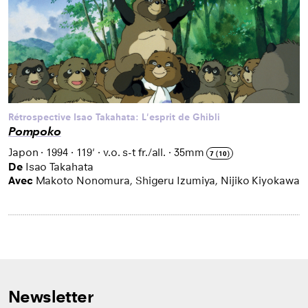
Rétrospective Isao Takahata: L'esprit de Ghibli
Pompoko
Japon
·
1994
·
119'
·
v.o. s-t fr./all.
·
35mm
7 (10)
De
Isao Takahata
Avec
Makoto Nonomura, Shigeru Izumiya, Nijiko Kiyokawa
Newsletter