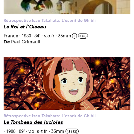
Rétrospective Isao Takahata: L'esprit de Ghibli
Le Roi et l'Oiseau
France
·
1980
·
84'
·
v.o.fr
·
35mm
F
0 (6)
De
Paul Grimault
Rétrospective Isao Takahata: L'esprit de Ghibli
Le Tombeau des lucioles
·
1988
·
89'
·
v.o. s-t fr.
·
35mm
12 (12)