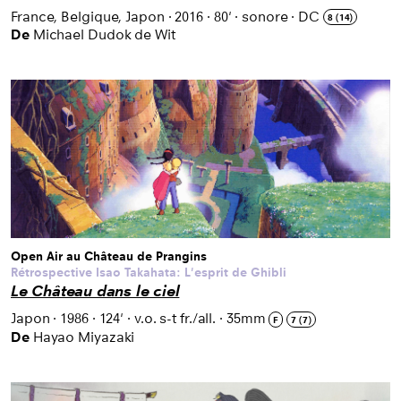
France, Belgique, Japon
·
2016
·
80'
·
sonore
·
DC
8 (14)
De
Michael Dudok de Wit
Open Air au Château de Prangins
Rétrospective Isao Takahata: L'esprit de Ghibli
Le Château dans le ciel
Japon
·
1986
·
124'
·
v.o. s-t fr./all.
·
35mm
F
7 (7)
De
Hayao Miyazaki