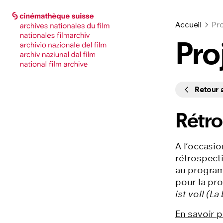
Accéder à la page principale
Accéder à la page principale
Accueil
Pro
Pro
Cycles
Retour
Rétr
A l’occasi
rétrospect
au program
pour la pro
ist voll (L
En savoir p