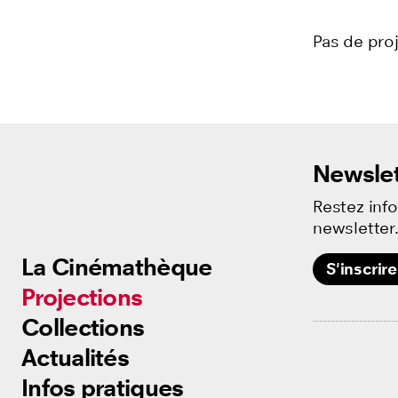
Pas de pro
Newslet
Restez inf
newsletter
La Cinémathèque
La Cinémathèque
S'inscrire
Projections
Projections
Collections
Collections
Actualités
Actualités
Infos pratiques
Infos pratiques