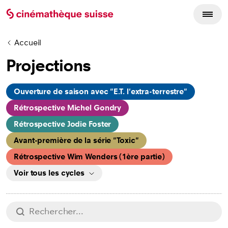
Accueil
Projections
Cycles
Ouverture de saison avec "E.T. l'extra-terrestre"
Rétrospective Michel Gondry
Rétrospective Jodie Foster
Avant-première de la série "Toxic"
Rétrospective Wim Wenders (1ère partie)
Voir tous les cycles
Aussi à l'affiche
Rechercher
chercher
Cinéma Open Air au Château de Prangins