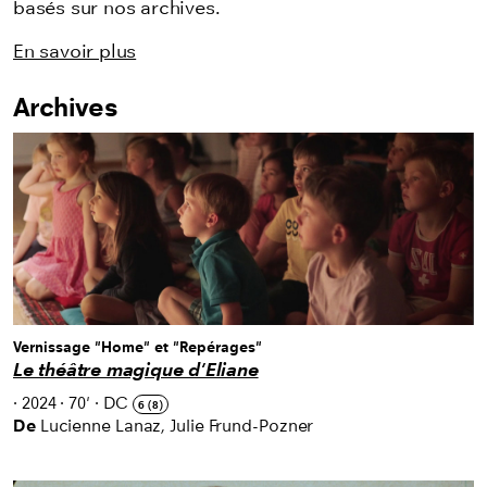
basés sur nos archives.
En savoir plus
Archives
Listing des films
Vernissage "Home" et "Repérages"
Le théâtre magique d'Eliane
·
2024
·
70'
·
DC
6 (8)
De
Lucienne Lanaz, Julie Frund-Pozner