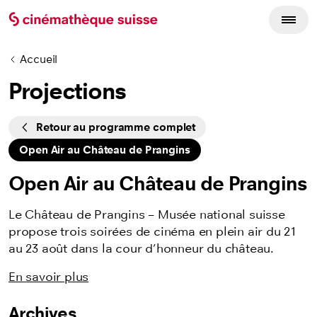
Accueil
Projections
Cycles
Retour au programme complet
Open Air au Château de Prangins
Open Air au Château de Prangins
Le Château de Prangins – Musée national suisse
propose trois soirées de cinéma en plein air du 21
au 23 août dans la cour d’honneur du château.
En savoir plus
Archives
Listing des films