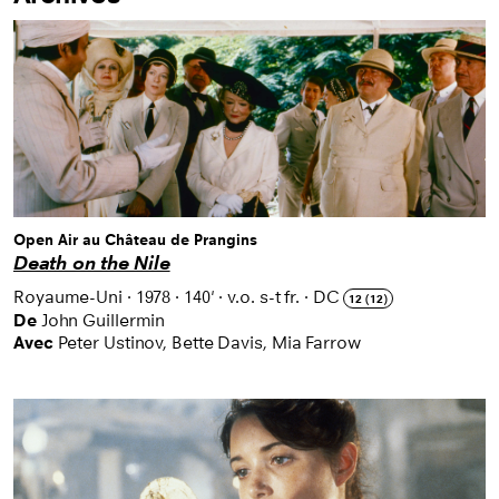
Open Air au Château de Prangins
Death on the Nile
Royaume-Uni
·
1978
·
140'
·
v.o. s-t fr.
·
DC
12 (12)
De
John Guillermin
Avec
Peter Ustinov, Bette Davis, Mia Farrow