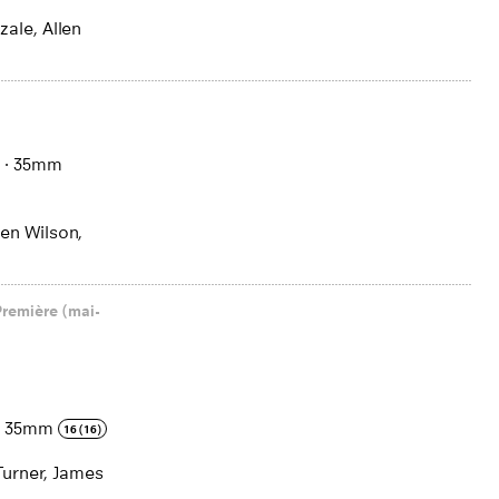
ale, Allen
.
·
35mm
en Wilson,
Première (mai-
·
35mm
16 (16)
Turner, James