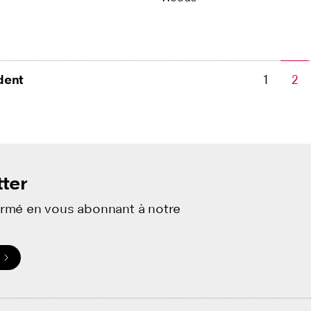
dent
1
2
ter
ormé en vous abonnant à notre
.