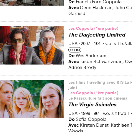
De
Francis Ford Coppola
Avec
Gene Hackman, John Caz
Garfield
Les Coppola (1ère partie)
The Darjeeling Limited
USA
·
2007
·
104'
·
v.o. s-t fr./all
16 (16)
De
Wes Anderson
Avec
Jason Schwartzman, Ow
Adrien Brody
Les films Travelling avec RTS La 
juin)
Les Coppola (1ère partie)
Le Passculture fait son cinéma
The Virgin Suicides
USA
·
1999
·
96'
·
v.o. s-t fr./all.
De
Sofia Coppola
Avec
Kirsten Dunst, Kathleen 
Woods