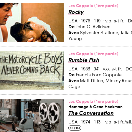
ilms
Les Coppola (1ère partie)
Rocky
USA
·
1976
·
119'
·
v.o. s-t fr.
·
D
De
John G. Avildsen
Avec
Sylvester Stallone, Talia 
Young
Les Coppola (1ère partie)
Rumble Fish
USA
·
1983
·
94'
·
v.o. s-t fr.
·
D
De
Francis Ford Coppola
Avec
Matt Dillon, Mickey Rour
Cage
Les Coppola (1ère partie)
Hommage à Gene Hackman
The Conversation
USA
·
1974
·
113'
·
v.o. s-t fr./all
16 (16)