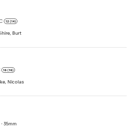
C
12 (14)
Shire, Burt
C
16 (16)
ke, Nicolas
.
·
35mm