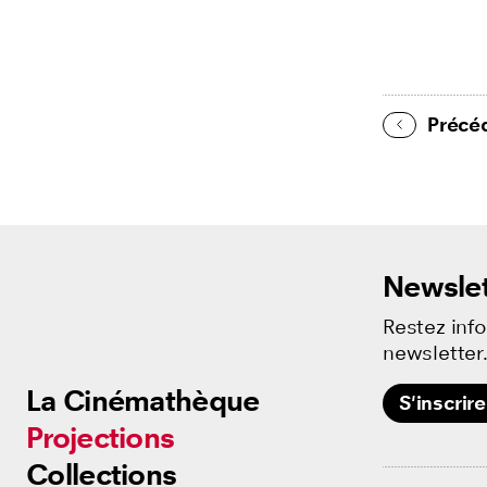
Précé
Newslet
Restez inf
newsletter
La Cinémathèque
La Cinémathèque
S'inscrire
Projections
Projections
Collections
Collections