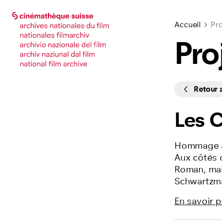
Accéder à la page principale
Accéder à la page principale
Accueil
Pro
Pro
Cycles
Retour
Les C
Hommage à 
Aux côtés d
Roman, mai
Schwartzman
En savoir p