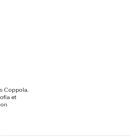
es Coppola.
ofia et
son