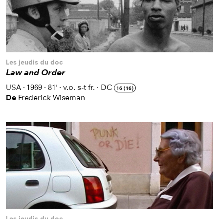
Les jeudis du doc
Law and Order
USA
·
1969
·
81'
·
v.o. s-t fr.
·
DC
16 (16)
De
Frederick Wiseman
Les jeudis du doc