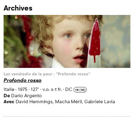
Archives
Listing des films
Les vendredis de la peur : "Profondo rosso"
Profondo rosso
Italie
·
1975
·
127'
·
v.o. s-t fr.
·
DC
18 (18)
De
Dario Argento
Avec
David Hemmings, Macha Méril, Gabriele Lavia