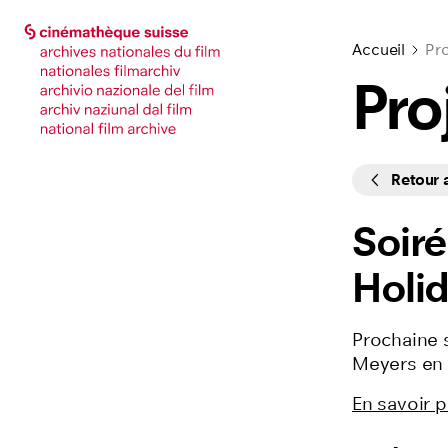
Accéder à la page principale
Accéder à la page principale
Accueil
Pro
Pro
Cycles
Retour
Soiré
Holi
Prochaine 
Meyers en 
En savoir p