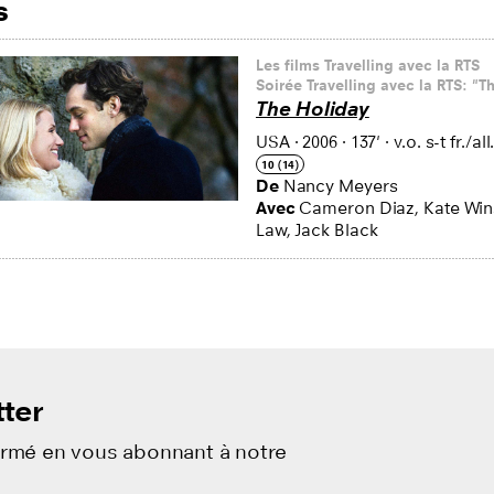
s
ilms
Les films Travelling avec la RTS
Soirée Travelling avec la RTS: "T
The Holiday
USA
·
2006
·
137'
·
v.o. s-t fr./all
10 (14)
De
Nancy Meyers
Avec
Cameron Diaz, Kate Wins
Law, Jack Black
ter
ormé en vous abonnant à notre
.