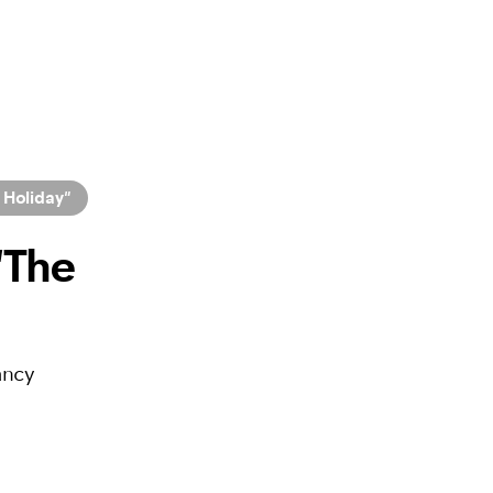
e Holiday"
"The
ancy