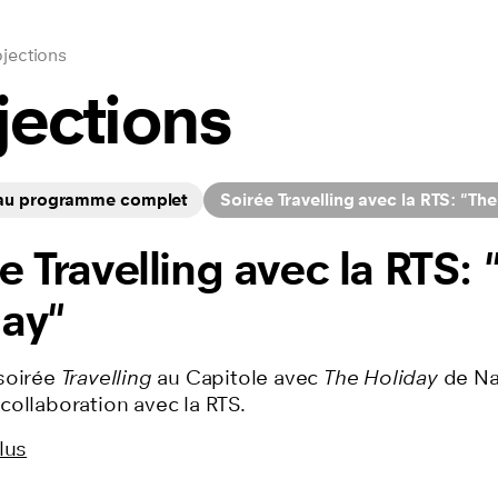
jections
jections
 au programme complet
Soirée Travelling avec la RTS: "Th
e Travelling avec la RTS: 
day"
soirée
Travelling
au Capitole avec
The Holiday
de N
collaboration avec la RTS.
lus