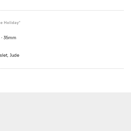
he Holiday"
.
·
35mm
let, Jude