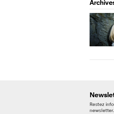
Archive
Listing des f
Newslet
Restez inf
newsletter