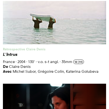
Rétrospective Claire Denis
L'Intrus
France
·
2004
·
130'
·
v.o. s-t angl.
·
35mm
12 (14)
De
Claire Denis
Avec
Michel Subor, Grégoire Colin, Katerina Golubeva