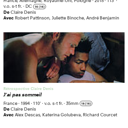
France, Allemagne, Royaume-Uni, Pologne
·
2018
·
113'
·
v.o. s-t fr.
·
DC
16 (16)
De
Claire Denis
Avec
Robert Pattinson, Juliette Binoche, André Benjamin
Rétrospective Claire Denis
J'ai pas sommeil
France
·
1994
·
110'
·
v.o. s-t fr.
·
35mm
16 (16)
De
Claire Denis
Avec
Alex Descas, Katerina Golubeva, Richard Courcet