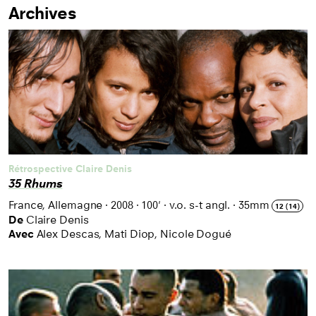
Archives
Listing des films
Rétrospective Claire Denis
35 Rhums
France, Allemagne
·
2008
·
100'
·
v.o. s-t angl.
·
35mm
12 (14)
De
Claire Denis
Avec
Alex Descas, Mati Diop, Nicole Dogué