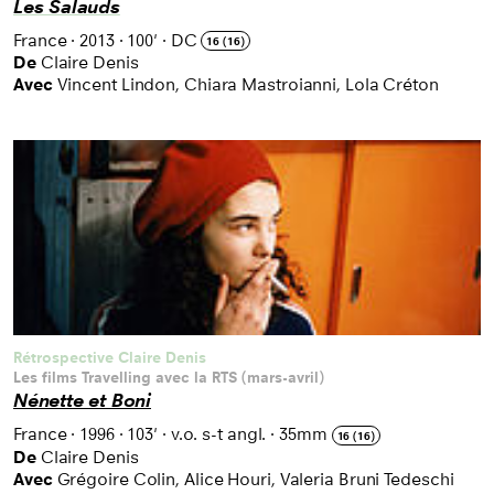
Les Salauds
France
·
2013
·
100'
·
DC
16 (16)
De
Claire Denis
Avec
Vincent Lindon, Chiara Mastroianni, Lola Créton
Rétrospective Claire Denis
Les films Travelling avec la RTS (mars-avril)
Nénette et Boni
France
·
1996
·
103'
·
v.o. s-t angl.
·
35mm
16 (16)
De
Claire Denis
Avec
Grégoire Colin, Alice Houri, Valeria Bruni Tedeschi