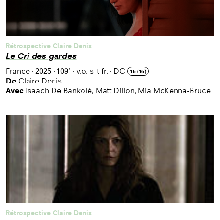
Rétrospective Claire Denis
Le Cri des gardes
France
·
2025
·
109'
·
v.o. s-t fr.
·
DC
16 (16)
De
Claire Denis
Avec
Isaach De Bankolé, Matt Dillon, Mia McKenna-Bruce
Rétrospective Claire Denis