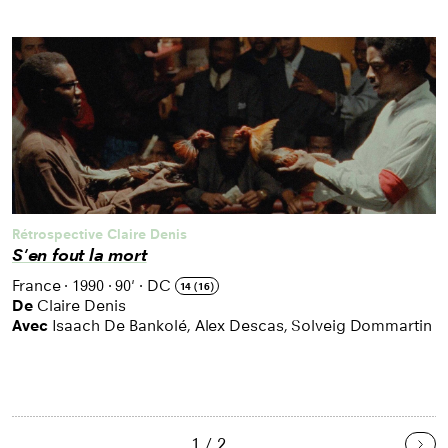
Rétrospective Claire Denis
S'en fout la mort
France
·
1990
·
90'
·
DC
14 (16)
De
Claire Denis
Avec
Isaach De Bankolé, Alex Descas, Solveig Dommartin
1 / 2