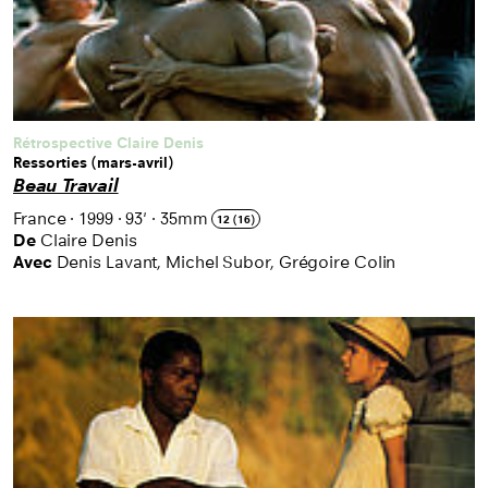
Rétrospective Claire Denis
Ressorties (mars-avril)
Beau Travail
France
·
1999
·
93'
·
35mm
12 (16)
De
Claire Denis
Avec
Denis Lavant, Michel Subor, Grégoire Colin