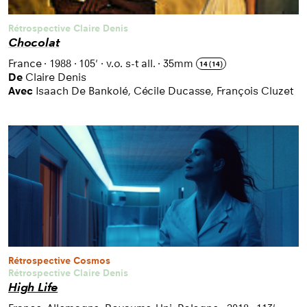
Rétrospective Claire Denis
Chocolat
France
·
1988
·
105'
·
v.o. s-t all.
·
35mm
14 (14)
De
Claire Denis
Avec
Isaach De Bankolé, Cécile Ducasse, François Cluzet
Rétrospective Cosmos
Rétrospective Claire Denis
High Life