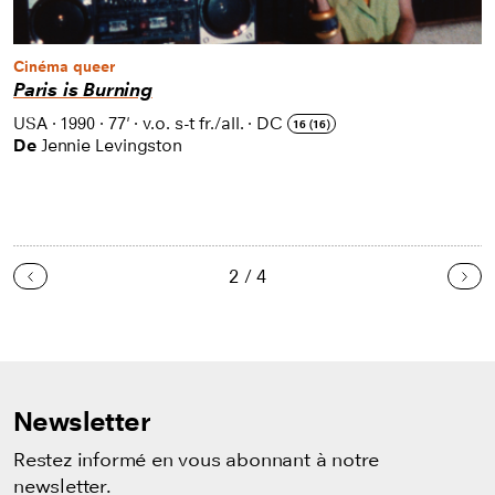
Cinéma queer
Paris is Burning
USA
·
1990
·
77'
·
v.o. s-t fr./all.
·
DC
16 (16)
De
Jennie Levingston
2 / 4
Précédent
Sui
Newsletter
Restez informé en vous abonnant à notre
newsletter.