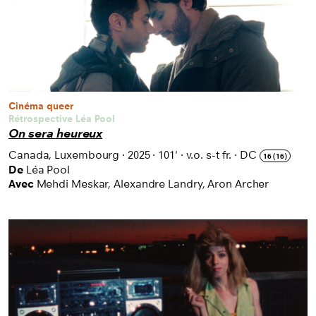
Cinéma queer
Rétrospective Léa Pool
On sera heureux
Canada, Luxembourg
·
2025
·
101'
·
v.o. s-t fr.
·
DC
16 (16)
De
Léa Pool
Avec
Mehdi Meskar, Alexandre Landry, Aron Archer