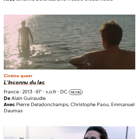
Cinéma queer
L'Inconnu du lac
France
·
2013
·
97'
·
v.o.fr
·
DC
18 (18)
De
Alain Guiraudie
Avec
Pierre Deladonchamps, Christophe Paou, Emmanuel
Daumas