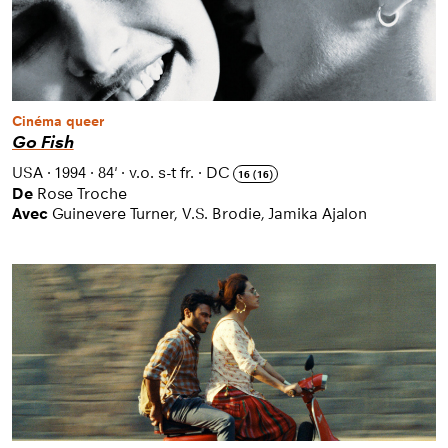
Cinéma queer
Go Fish
USA
·
1994
·
84'
·
v.o. s-t fr.
·
DC
16 (16)
De
Rose Troche
Avec
Guinevere Turner, V.S. Brodie, Jamika Ajalon