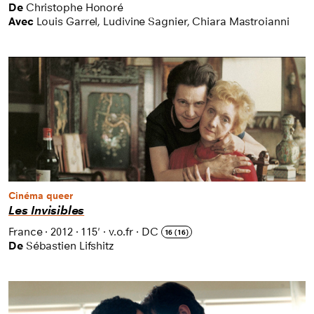
De
Christophe Honoré
Avec
Louis Garrel, Ludivine Sagnier, Chiara Mastroianni
Cinéma queer
Les Invisibles
France
·
2012
·
115'
·
v.o.fr
·
DC
16 (16)
De
Sébastien Lifshitz