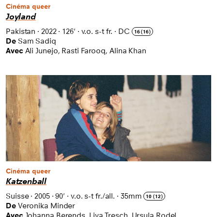
Cinéma queer
Joyland
Pakistan
·
2022
·
126'
·
v.o. s-t fr.
·
DC
16 (16)
De
Sam Sadiq
Avec
Ali Junejo, Rasti Farooq, Alina Khan
Cinéma queer
Katzenball
Suisse
·
2005
·
90'
·
v.o. s-t fr./all.
·
35mm
10 (12)
De
Veronika Minder
Avec
Johanna Berends, Liva Tresch, Ursula Rodel