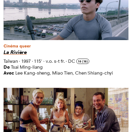
Cinéma queer
La Rivière
Taïwan
·
1997
·
115'
·
v.o. s-t fr.
·
DC
16 (16)
De
Tsai Ming-liang
Avec
Lee Kang-sheng, Miao Tien, Chen Shiang-chyi