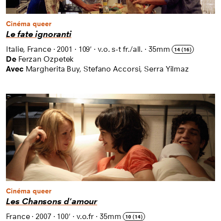
Cinéma queer
Le fate ignoranti
Italie, France
·
2001
·
109'
·
v.o. s-t fr./all.
·
35mm
14 (16)
De
Ferzan Ozpetek
Avec
Margherita Buy, Stefano Accorsi, Serra Yilmaz
Cinéma queer
Les Chansons d'amour
France
·
2007
·
100'
·
v.o.fr
·
35mm
10 (14)