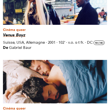
Cinéma queer
Venus Boyz
Suisse, USA, Allemagne
·
2001
·
102'
·
v.o. s-t fr.
·
DC
18 (18)
De
Gabriel Baur
Cinéma queer