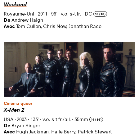
Weekend
Royaume-Uni
·
2011
·
96'
·
v.o. s-t fr.
·
DC
18 (18)
De
Andrew Haigh
Avec
Tom Cullen, Chris New, Jonathan Race
Cinéma queer
X-Men 2
USA
·
2003
·
133'
·
v.o. s-t fr./all.
·
35mm
14 (14)
De
Bryan Singer
Avec
Hugh Jackman, Halle Berry, Patrick Stewart