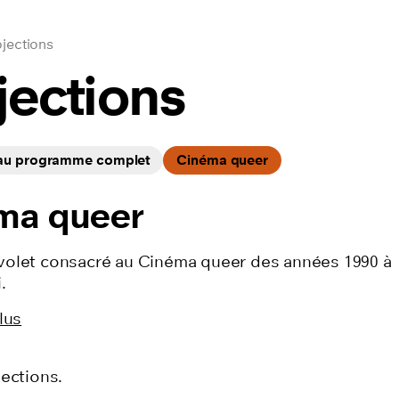
jections
jections
 au programme complet
Cinéma queer
ma queer
olet consacré au Cinéma queer des années 1990 à
.
lus
jections.