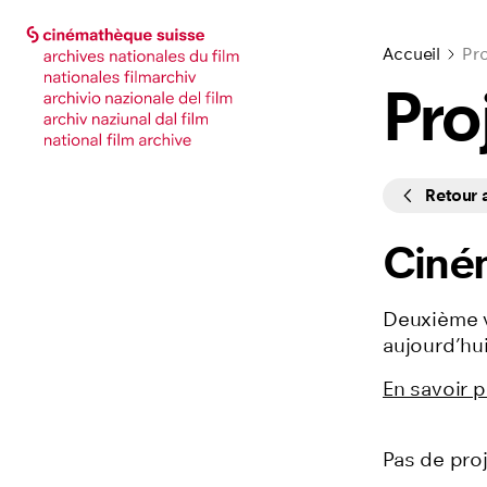
Accéder à la page principale
Accéder à la page principale
Accueil
Pro
Pro
Cycles
Retour
Ciné
Deuxième v
aujourd’hui
En savoir p
Pas de pro