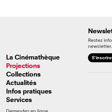
Newslet
Restez inf
newsletter
La Cinémathèque
La Cinémathèque
S'inscrire
Projections
Projections
Collections
Collections
Actualités
Actualités
Infos pratiques
Infos pratiques
Services
Services
Demandes en ligne
Demandes en ligne