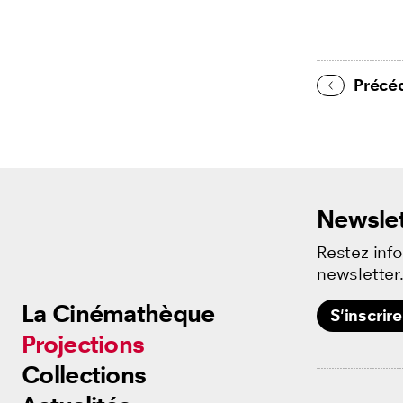
Précé
Newslet
Restez inf
newsletter
La Cinémathèque
La Cinémathèque
S'inscrire
Projections
Projections
Collections
Collections