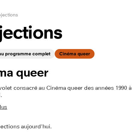
jections
jections
 au programme complet
Cinéma queer
ma queer
olet consacré au Cinéma queer des années 1990 à
.
lus
ections aujourd'hui.