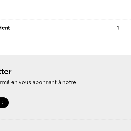
dent
1
ter
ormé en vous abonnant à notre
.