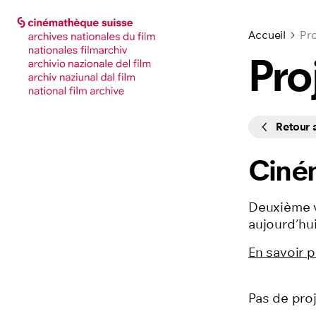
Accéder à la page principale
Accéder à la page principale
Accueil
Pro
Pro
Cycles
Retour
Ciné
Deuxième v
aujourd’hui
En savoir p
Pas de proj