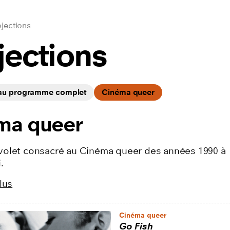
jections
jections
 au programme complet
Cinéma queer
ma queer
olet consacré au Cinéma queer des années 1990 à
.
lus
ilms
Cinéma queer
Go Fish