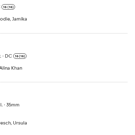
C
16 (16)
rodie, Jamika
.
·
DC
16 (16)
 Alina Khan
l.
·
35mm
resch, Ursula