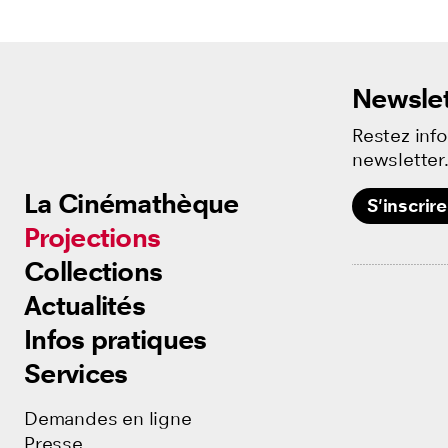
Newslet
Restez inf
newsletter
La Cinémathèque
La Cinémathèque
S'inscrire
Projections
Projections
Collections
Collections
Actualités
Actualités
Infos pratiques
Infos pratiques
Services
Services
Demandes en ligne
Demandes en ligne
Presse
Presse