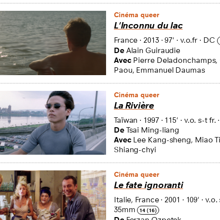
Cinéma queer
L'Inconnu du lac
France
·
2013
·
97'
·
v.o.fr
·
DC
De
Alain Guiraudie
Avec
Pierre Deladonchamps,
Paou, Emmanuel Daumas
Cinéma queer
La Rivière
Taïwan
·
1997
·
115'
·
v.o. s-t fr.
De
Tsai Ming-liang
Avec
Lee Kang-sheng, Miao T
Shiang-chyi
Cinéma queer
Le fate ignoranti
Italie, France
·
2001
·
109'
·
v.o. 
35mm
14 (16)
De
Ferzan Ozpetek