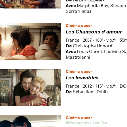
Avec
Margherita Buy, Stefano
Serra Yilmaz
Cinéma queer
Les Chansons d'amour
France
·
2007
·
100'
·
v.o.fr
·
35
De
Christophe Honoré
Avec
Louis Garrel, Ludivine S
Mastroianni
Cinéma queer
Les Invisibles
France
·
2012
·
115'
·
v.o.fr
·
DC
De
Sébastien Lifshitz
Cinéma queer
Rétrospective Léa Pool