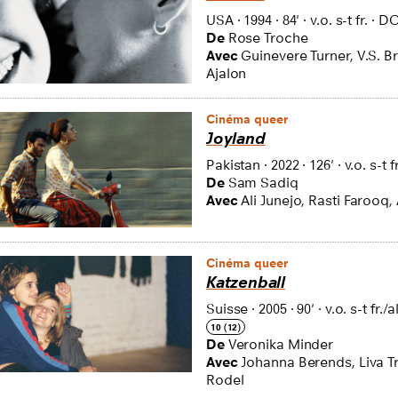
USA
·
1994
·
84'
·
v.o. s-t fr.
·
D
De
Rose Troche
Avec
Guinevere Turner, V.S. B
Ajalon
Cinéma queer
Joyland
Pakistan
·
2022
·
126'
·
v.o. s-t fr
De
Sam Sadiq
Avec
Ali Junejo, Rasti Farooq,
Cinéma queer
Katzenball
Suisse
·
2005
·
90'
·
v.o. s-t fr./al
10 (12)
De
Veronika Minder
Avec
Johanna Berends, Liva T
Rodel