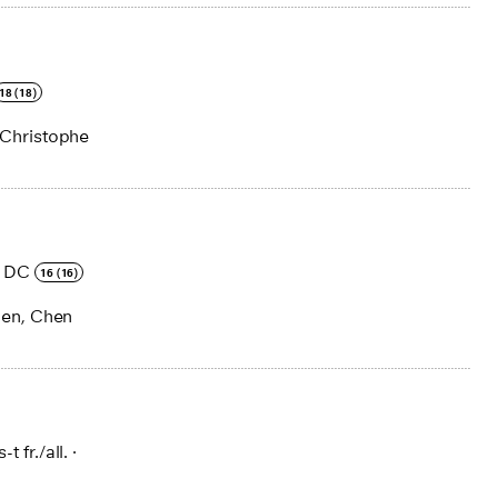
18 (18)
 Christophe
·
DC
16 (16)
ien, Chen
s-t fr./all.
·