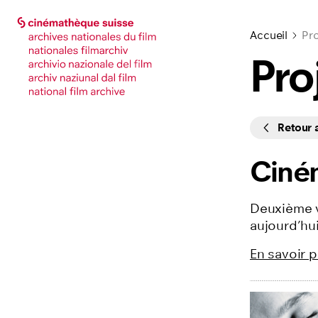
Accéder à la page principale
Accéder à la page principale
Accueil
Pro
Pro
Cycles
Retour
Ciné
Deuxième v
aujourd’hui
En savoir p
Listing des f