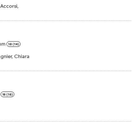
 Accorsi,
mm
10 (14)
agnier, Chiara
16 (16)