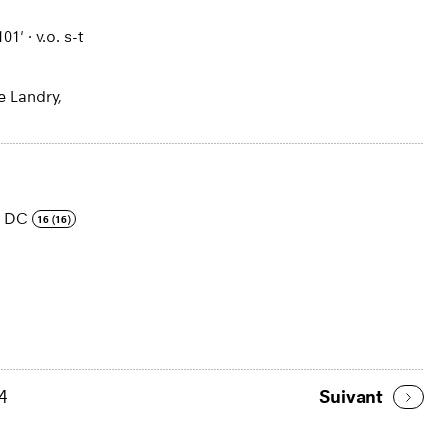
101'
·
v.o. s-t
e Landry,
·
DC
16 (16)
4
Suivant