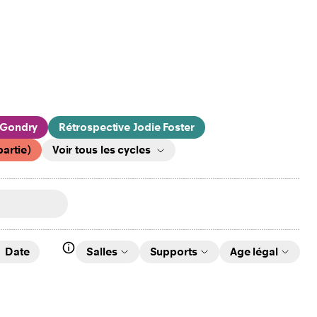
 Gondry
Rétrospective Jodie Foster
artie)
Voir tous les cycles
ater
ranées
Nuit des musées 2026 : 25 ans
Date
Salles
Supports
Age légal
tre de Vidy : Berger / Tanner