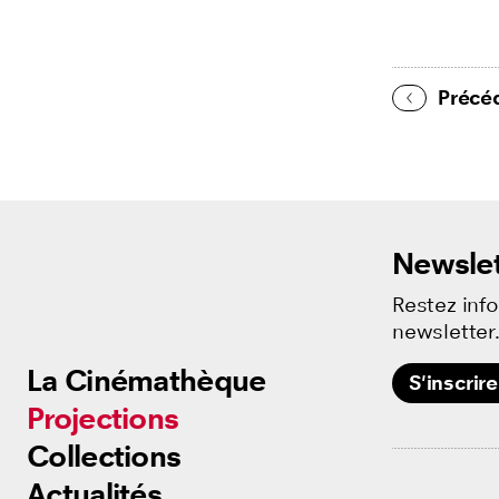
Soirée Trav
Ciné-famill
Précé
Introductio
Newslet
Restez inf
newsletter
La Cinémathèque
La Cinémathèque
S'inscrire
Projections
Projections
Collections
Collections
Actualités
Actualités