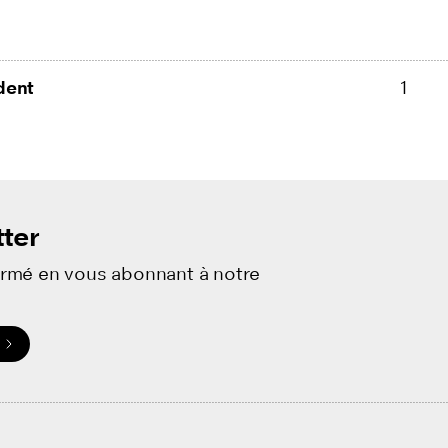
elling avec la RTS: "The Mask"
Les films Travelling avec la
es
Le Passculture fait son cinéma
Cinémadeleine
T
dent
1
n à l’histoire du cinéma
Portraits Plans-Fixes
ter
ormé en vous abonnant à notre
.