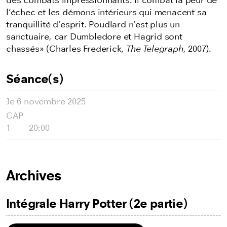
des combats impressionnants. Il combat la peur de
l’échec et les démons intérieurs qui menacent sa
tranquillité d’esprit. Poudlard n’est plus un
sanctuaire, car Dumbledore et Hagrid sont
chassés» (Charles Frederick,
The Telegraph
, 2007).
Séance(s)
Je
6 novembre 2025
CAP
1
20:00
Archives
Intégrale Harry Potter (2e partie)