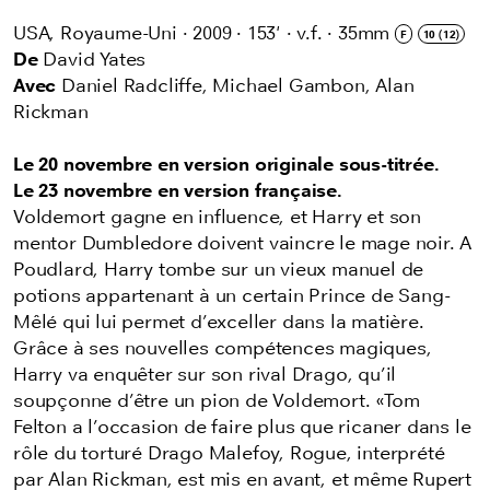
USA, Royaume-Uni
·
2009
·
153'
·
v.f.
·
35mm
F
10 (12)
De
David Yates
Avec
Daniel Radcliffe, Michael Gambon, Alan
Rickman
Le 20 novembre en version originale sous-titrée.
Le 23 novembre en version française.
Voldemort gagne en influence, et Harry et son
mentor Dumbledore doivent vaincre le mage noir. A
Poudlard, Harry tombe sur un vieux manuel de
potions appartenant à un certain Prince de Sang-
Mêlé qui lui permet d’exceller dans la matière.
Grâce à ses nouvelles compétences magiques,
Harry va enquêter sur son rival Drago, qu’il
soupçonne d’être un pion de Voldemort. «Tom
Felton a l’occasion de faire plus que ricaner dans le
rôle du torturé Drago Malefoy, Rogue, interprété
par Alan Rickman, est mis en avant, et même Rupert