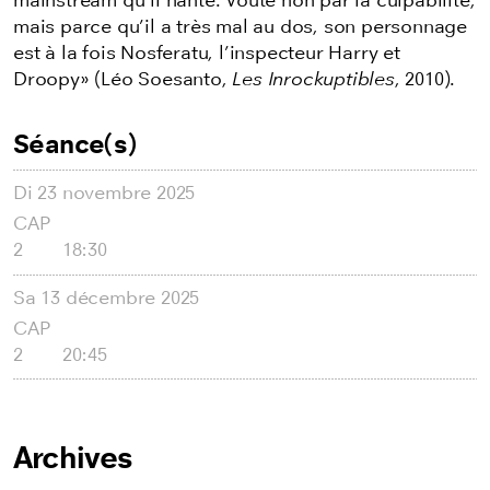
mainstream qu’il hante. Voûté non par la culpabilité,
mais parce qu’il a très mal au dos, son personnage
est à la fois Nosferatu, l’inspecteur Harry et
Droopy» (Léo Soesanto,
Les Inrockuptibles
, 2010).
Séance(s)
Di
23 novembre 2025
CAP
2
18:30
Sa
13 décembre 2025
CAP
2
20:45
Archives