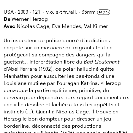
USA
·
2009
·
121'
·
v.o. s-t fr./all.
·
35mm
16 (16)
De
Werner Herzog
Avec
Nicolas Cage, Eva Mendes, Val Kilmer
Un inspecteur de police bourré d’addictions
enquête sur un massacre de migrants tout en
protégeant sa compagne des dangers qui la
guettent... Interprétation libre du
Bad Lieutenant
d’Abel Ferrara (1992), ce polar halluciné quitte
Manhattan pour ausculter les bas-fonds d’une
Louisiane mutilée par l’ouragan Katrina. «Herzog
convoque la partie reptilienne, primitive, du
cerveau pour dépeindre, hors regard documentaire,
une ville désolée et lâchée à tous les appétits et
instincts (...). Quant à Nicolas Cage, il trouve en
Herzog le bon dompteur pour dresser un jeu
borderline, déconnecté des productions