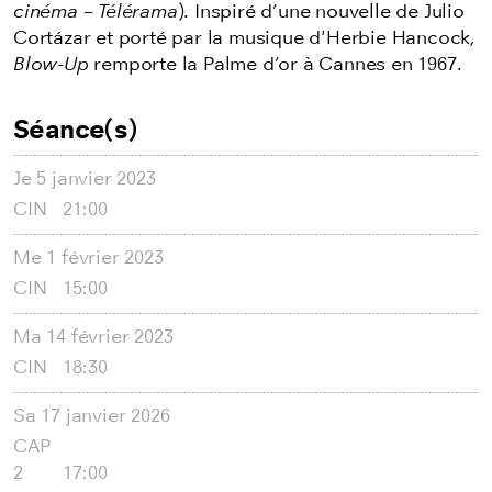
cinéma – Télérama
). Inspiré d’une nouvelle de Julio
Cortázar et porté par la musique d'Herbie Hancock,
Blow-Up
remporte la Palme d’or à Cannes en 1967.
Séance(s)
Je
5 janvier 2023
CIN
21:00
Me
1 février 2023
CIN
15:00
Ma
14 février 2023
CIN
18:30
Sa
17 janvier 2026
CAP
2
17:00