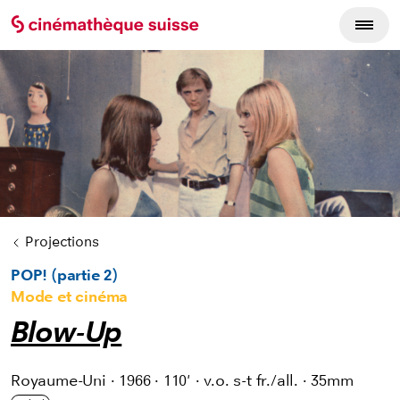
Cycles du film
Projections
POP! (partie 2)
Mode et cinéma
Blow-Up
Royaume-Uni
·
1966
·
110'
·
v.o. s-t fr./all.
·
35mm