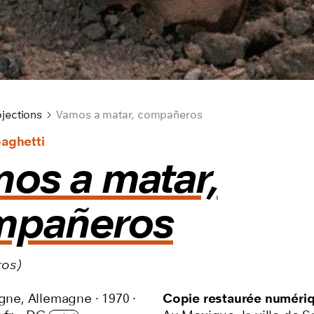
jections
Vamos a matar, compañeros
aghetti
os a matar,
mpañeros
os)
agne, Allemagne
·
1970
·
Copie restaurée numéri