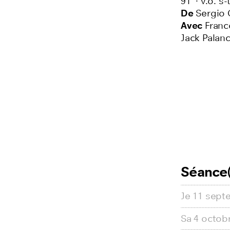
91'
·
v.o. s-t
De
Sergio 
Avec
Franc
Jack Palan
Séance(
Je
11 sept
Sa
4 octob