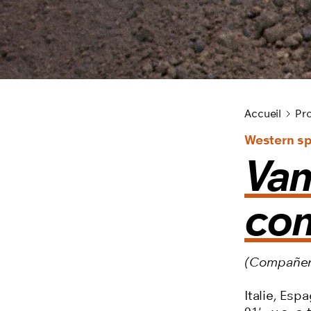
Cycles du film
Accueil
Pro
Western sp
Vam
co
(Compañer
Italie, Esp