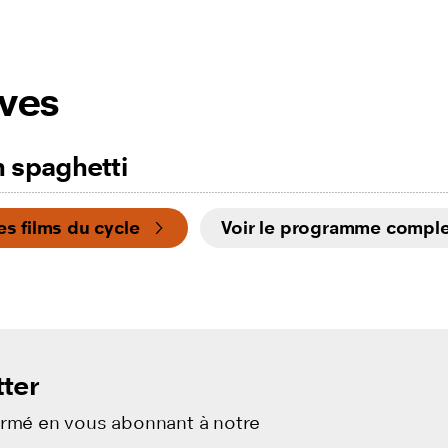
ives
 spaghetti
les films du cycle
Voir le programme comple
ter
ormé en vous abonnant à notre
.