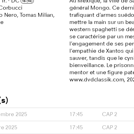
 fr.
·
DC
Au Mexique, la ville de 
16 (16)
Corbucci
général Mongo. Ce dernie
o Nero, Tomas Milian,
trafiquant d’armes suédoi
ce
mettre la main sur un be
western spaghetti se dér
se caractérise par un me
l’engagement de ses pers
l’empathie de Xantos qui 
sauver, tandis que le cyn
bienveillance. Le prison
mentor et une figure pat
www.dvdclassik.com, 202
s)
embre 2025
17:45
CAP 2
re 2025
17:45
CAP 2