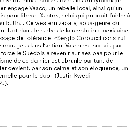
San Bernardino tombe aux mains du tyrannique
r engage Vasco, un rebelle local, ainsi qu'un
s pour libérer Xantos, celui qui pourrait l’aider à
au butin... Ce western zapata, sous-genre du
oulant dans le cadre de la révolution mexicaine,
ssage de tolérance: «Sergio Corbucci construit
onnages dans l’action. Vasco est surpris par
force le Suédois à revenir sur ses pas pour le
isme de ce dernier est ébranlé par tant de
nier devient, par son calme et son éloquence, un
ernelle pour le duo» (Justin Kwedi,
5).