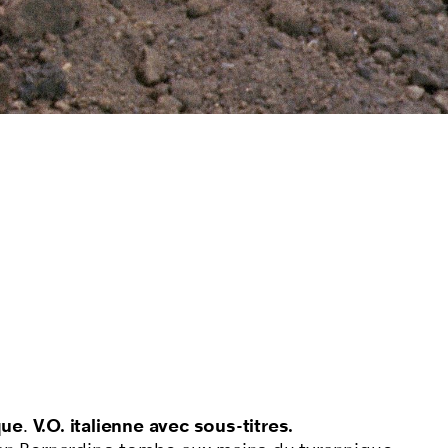
que
.
V.O. italienne avec sous-titres.