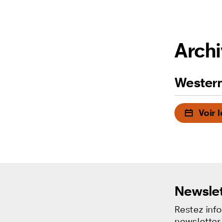
Arch
Western
Voir 
Newslet
Restez inf
newsletter