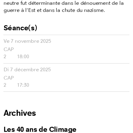
neutre fut déterminante dans le dénouement de la
guerre à l’Est et dans la chute du nazisme.
Séance(s)
Ve
7 novembre 2025
CAP
2
18:00
Di
7 décembre 2025
CAP
2
17:30
Archives
Les 40 ans de Climage