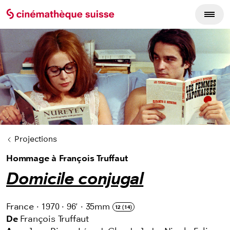
Cycles du film
Projections
Hommage à François Truffaut
Domicile conjugal
France
·
1970
·
96'
·
35mm
12 (14)
De
François Truffaut