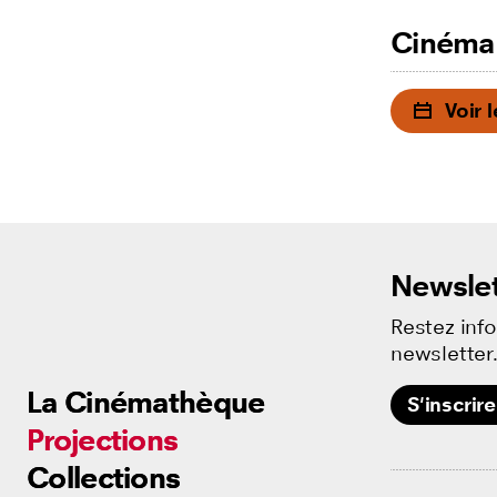
Cinéma
Voir 
Newslet
Restez inf
newsletter
La Cinémathèque
La Cinémathèque
La Cinémathèque
S'inscrire
Projections
Projections
Projections
Collections
Collections
Collections