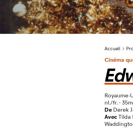
Cycles du film
Accueil
Pro
Cinéma qu
Edw
Royaume-U
nl./fr.
·
35
De
Derek J
Avec
Tilda
Waddingto