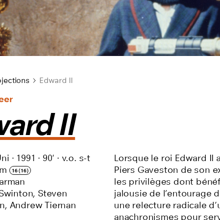
jections
Edward II
eer
ard II
ni
·
1991
·
90'
·
v.o. s-t
Lorsque le roi Edward II 
mm
Piers Gaveston de son exi
16 (16)
arman
les privilèges dont bénéf
 Swinton, Steven
jalousie de l’entourage 
n, Andrew Tiernan
une relecture radicale d’
anachronismes pour serv