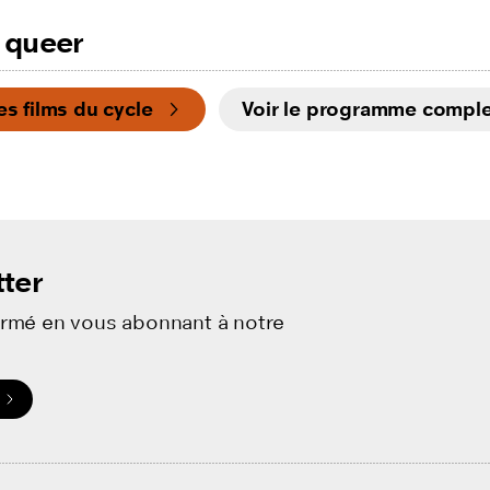
 queer
les films du cycle
Voir le programme comple
ter
ormé en vous abonnant à notre
.