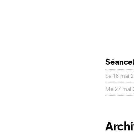
Séance(
Sa
16 mai 
Me
27 mai 
Arch