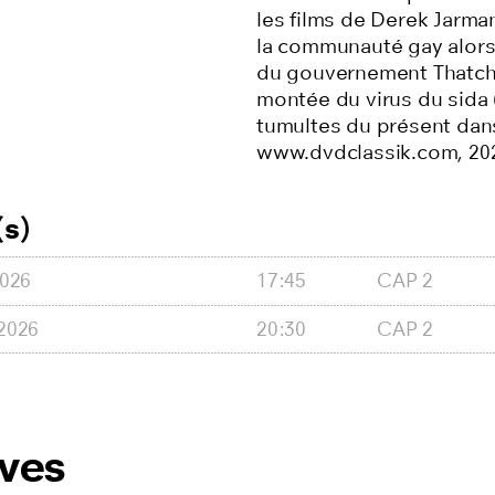
les films de Derek Jarma
la communauté gay alors 
du gouvernement Thatche
montée du virus du sida (
tumultes du présent dans
www.dvdclassik.com, 202
s)
2026
17:45
CAP 2
2026
20:30
CAP 2
ives