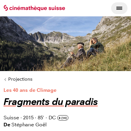
Cycles du film
Projections
Les 40 ans de Climage
Fragments du paradis
Suisse
·
2015
·
85'
·
DC
8 (14)
De
Stéphane Goël