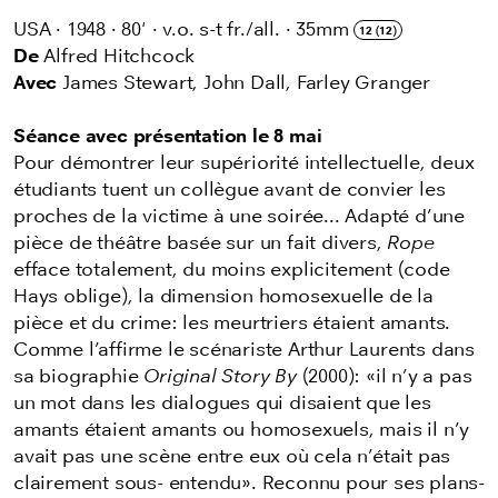
USA
·
1948
·
80'
·
v.o. s-t fr./all.
·
35mm
12 (12)
De
Alfred Hitchcock
Avec
James Stewart, John Dall, Farley Granger
Séance avec présentation le 8 mai
Pour démontrer leur supériorité intellectuelle, deux
étudiants tuent un collègue avant de convier les
proches de la victime à une soirée... Adapté d’une
pièce de théâtre basée sur un fait divers,
Rope
efface totalement, du moins explicitement (code
Hays oblige), la dimension homosexuelle de la
pièce et du crime: les meurtriers étaient amants.
Comme l’affirme le scénariste Arthur Laurents dans
sa biographie
Original Story By
(2000): «il n’y a pas
un mot dans les dialogues qui disaient que les
amants étaient amants ou homosexuels, mais il n’y
avait pas une scène entre eux où cela n’était pas
clairement sous- entendu». Reconnu pour ses plans-