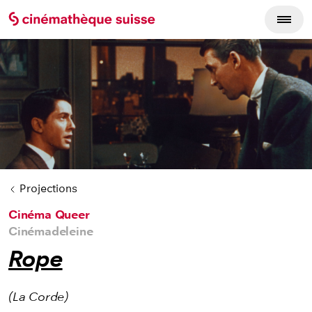
Cycles du film
Projections
Cinéma Queer
Cinémadeleine
Rope
(La Corde)