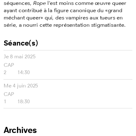
séquences,
Rope
l’est moins comme œuvre queer
ayant contribué à la figure canonique du «grand
méchant queer» qui, des vampires aux tueurs en
série, a nourri cette représentation stigmatisante.
Séance(s)
Je
8 mai 2025
CAP
2
14:30
Me
4 juin 2025
CAP
1
18:30
Archives