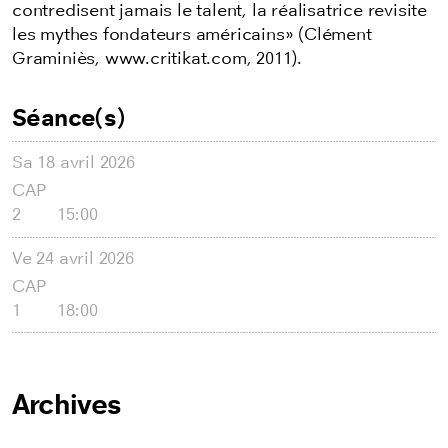
contredisent jamais le talent, la réalisatrice revisite
les mythes fondateurs américains» (Clément
Graminiès, www.critikat.com, 2011).
Séance(s)
Sa
18 avril 2026
CAP
2
15:00
Ve
24 avril 2026
CAP
1
18:00
Archives