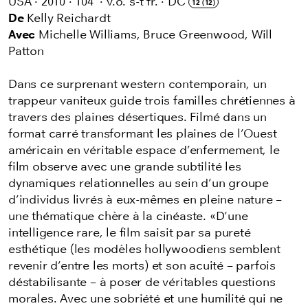
USA
·
2010
·
104'
·
v.o. s-t fr.
·
DC
12 (12)
De
Kelly Reichardt
Avec
Michelle Williams, Bruce Greenwood, Will
Patton
Dans ce surprenant western contemporain, un
trappeur vaniteux guide trois familles chrétiennes à
travers des plaines désertiques. Filmé dans un
format carré transformant les plaines de l’Ouest
américain en véritable espace d’enfermement, le
film observe avec une grande subtilité les
dynamiques relationnelles au sein d’un groupe
d’individus livrés à eux-mêmes en pleine nature –
une thématique chère à la cinéaste. «D’une
intelligence rare, le film saisit par sa pureté
esthétique (les modèles hollywoodiens semblent
revenir d’entre les morts) et son acuité – parfois
déstabilisante – à poser de véritables questions
morales. Avec une sobriété et une humilité qui ne