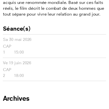
acquis une renommée mondiale. Basé sur ces faits
réels, le film décrit le combat de deux hommes que
tout sépare pour vivre leur relation au grand jour.
Séance(s)
Sa
30 mai 2026
CAP
1
15:00
Ve
19 juin 2026
CAP
2
18:00
Archives