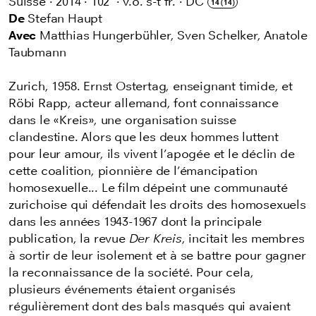
Suisse
·
2014
·
102'
·
v.o. s-t fr.
·
DC
14 (14)
De
Stefan Haupt
Avec
Matthias Hungerbühler, Sven Schelker, Anatole
Taubmann
Zurich, 1958. Ernst Ostertag, enseignant timide, et
Röbi Rapp, acteur allemand, font connaissance
dans le «Kreis», une organisation suisse
clandestine. Alors que les deux hommes luttent
pour leur amour, ils vivent l’apogée et le déclin de
cette coalition, pionnière de l’émancipation
homosexuelle... Le film dépeint une communauté
zurichoise qui défendait les droits des homosexuels
dans les années 1943-1967 dont la principale
publication, la revue
Der Kreis
, incitait les membres
à sortir de leur isolement et à se battre pour gagner
la reconnaissance de la société. Pour cela,
plusieurs événements étaient organisés
régulièrement dont des bals masqués qui avaient