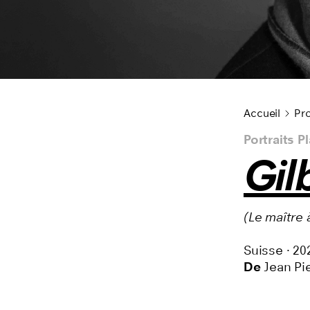
Cycles du film
Accueil
Pro
Portraits P
Gil
(Le maître 
Suisse
·
20
De
Jean Pie