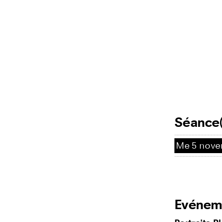
Séance(
Me
5 nove
Evénem