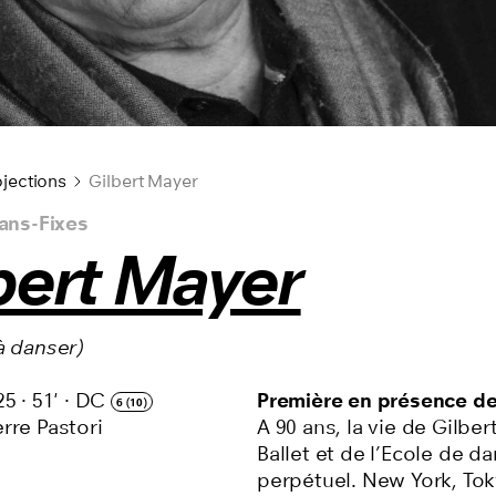
jections
Gilbert Mayer
lans-Fixes
bert Mayer
à danser)
25
·
51'
·
DC
Première en présence de 
6 (10)
rre Pastori
A 90 ans, la vie de Gilbe
Ballet et de l’Ecole de d
perpétuel. New York, Tok