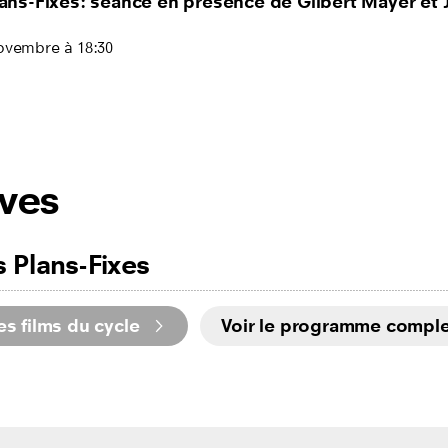
lans-Fixes: séance en présence de Gilbert Mayer et 
ovembre à 18:30
ives
s Plans-Fixes
les films du cycle
Voir le programme comple