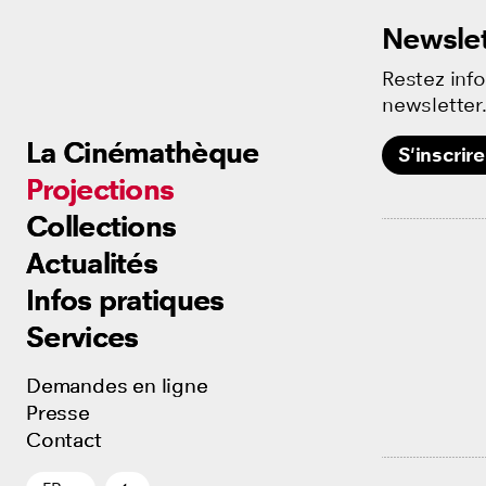
Newslet
Restez inf
newsletter
La Cinémathèque
La Cinémathèque
La Cinémathèque
S'inscrire
Projections
Projections
Projections
Collections
Collections
Collections
Actualités
Actualités
Actualités
Infos pratiques
Infos pratiques
Infos pratiques
Services
Services
Services
Demandes en ligne
Demandes en ligne
Demandes en ligne
Presse
Presse
Presse
Contact
Contact
Contact