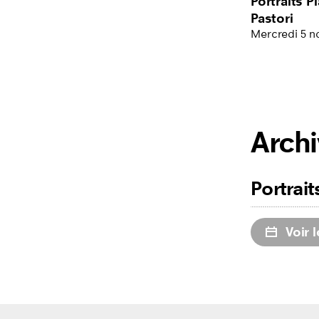
Portraits P
Pastori
Mercredi 5 n
Arch
Portrait
Voir 