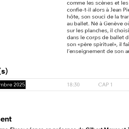
comme les scènes et les 
confie-t-il alors à Jean 
hôte, son souci de la tra
au ballet. Né à Genève o
sur les planches, il choi
dans le corps de ballet d
son «père spirituel», il f
l’enseignement de son art
s)
mbre 2025
18:30
CAP 1
ent