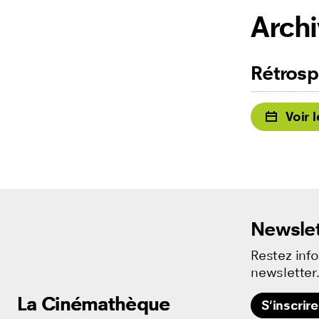
Arch
Rétrosp
Voir 
Newslet
Restez inf
newsletter
La Cinémathèque
La Cinémathèque
La Cinémathèque
S'inscrire