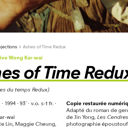
jections
Ashes of Time Redux
ive Wong Kar-wai
es of Time Redu
es du temps Redux)
g
·
1994
·
93'
·
v.o. s-t fr.
·
Copie restaurée numéri
Adapté du roman de ge
ar-wai
de Jin Yong
, Les Cendre
tte Lin, Maggie Cheung,
photographie époustoufl