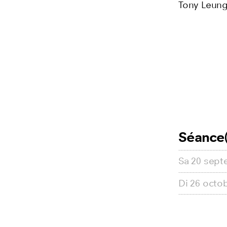
Tony Leung
Séance(
Sa
20 sept
Di
26 octo