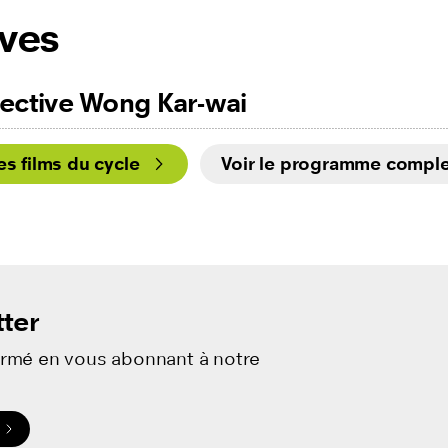
ives
ective Wong Kar-wai
les films du cycle
Voir le programme comple
ter
ormé en vous abonnant à notre
.