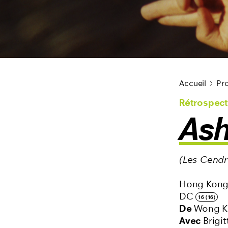
Cycles du film
Accueil
Pro
Rétrospect
Ash
(Les Cendr
Hong Kon
DC
16 (16)
De
Wong K
Avec
Brigi