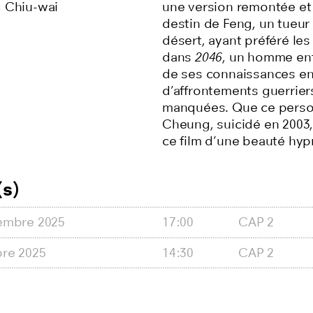
 Chiu-wai
une version remontée et
destin de Feng, un tueur 
désert, ayant préféré le
dans
2046
, un homme enf
de ses connaissances en 
d’affrontements guerrier
manquées. Que ce person
Cheung, suicidé en 2003,
ce film d’une beauté hy
s)
embre 2025
17:00
CAP 2
bre 2025
14:30
CAP 2