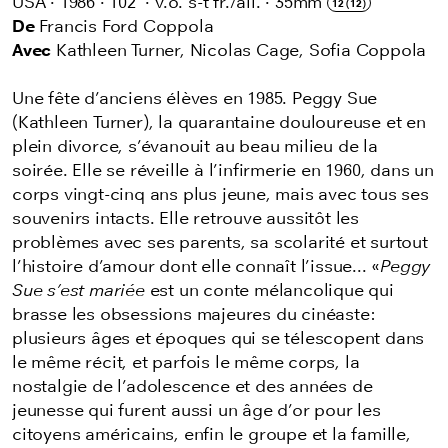
USA
·
1986
·
102'
·
v.o. s-t fr./all.
·
35mm
12 (12)
De
Francis Ford Coppola
Avec
Kathleen Turner, Nicolas Cage, Sofia Coppola
Une fête d’anciens élèves en 1985. Peggy Sue
(Kathleen Turner), la quarantaine douloureuse et en
plein divorce, s’évanouit au beau milieu de la
soirée. Elle se réveille à l’infirmerie en 1960, dans un
corps vingt-cinq ans plus jeune, mais avec tous ses
souvenirs intacts. Elle retrouve aussitôt les
problèmes avec ses parents, sa scolarité et surtout
l’histoire d’amour dont elle connaît l’issue... «
Peggy
Sue s’est mariée
est un conte mélancolique qui
brasse les obsessions majeures du cinéaste:
plusieurs âges et époques qui se télescopent dans
le même récit, et parfois le même corps, la
nostalgie de l’adolescence et des années de
jeunesse qui furent aussi un âge d’or pour les
citoyens américains, enfin le groupe et la famille,