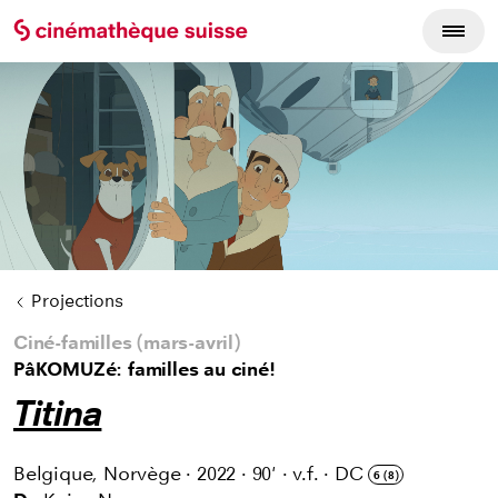
Cycles du film
Projections
Ciné-familles (mars-avril)
PâKOMUZé: familles au ciné!
Titina
Belgique, Norvège
·
2022
·
90'
·
v.f.
·
DC
6 (8)