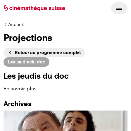
Accueil
Projections
Cycles
Retour au programme complet
Les jeudis du doc
Les jeudis du doc
En savoir plus
Archives
Listing des films