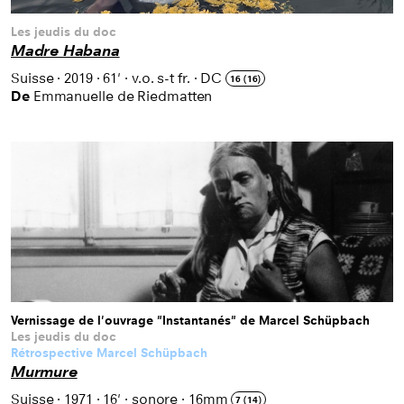
Les jeudis du doc
Madre Habana
Suisse
·
2019
·
61'
·
v.o. s-t fr.
·
DC
16 (16)
De
Emmanuelle de Riedmatten
Vernissage de l'ouvrage "Instantanés" de Marcel Schüpbach
Les jeudis du doc
Rétrospective Marcel Schüpbach
Murmure
Suisse
·
1971
·
16'
·
sonore
·
16mm
7 (14)