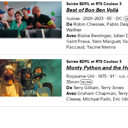
Soirée BDFIL et RTS Couleur 3
Best of Bon Ben Voilà
Suisse
·
2020–2023
·
65'
·
DC
12
De
Robin Chessex, Pablo Del
Walther
Avec
Blaise Bersinger, Julien
Saint Preux, Yann Marguet, Va
Paccaud, Yacine Nemra
Soirée BDFIL et RTS Couleur 3
Monty Python and the Ho
Royaume-Uni
·
1975
·
91'
·
v.o. 
35mm
12 (14)
De
Terry Gilliam, Terry Jones
Avec
Graham Chapman, Terry 
Cleese, Michael Palin, Eric Idl