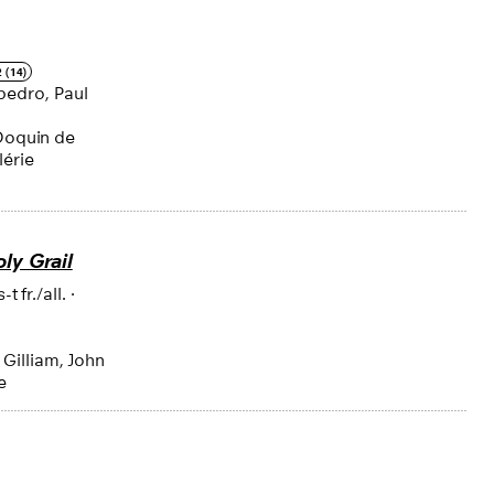
 (14)
pedro, Paul
 Doquin de
lérie
ly Grail
s-t fr./all.
·
Gilliam, John
e