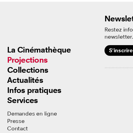
Newslet
Restez inf
newsletter
La Cinémathèque
La Cinémathèque
S'inscrire
Projections
Projections
Collections
Collections
Actualités
Actualités
Infos pratiques
Infos pratiques
Services
Services
Demandes en ligne
Demandes en ligne
Presse
Presse
Contact
Contact