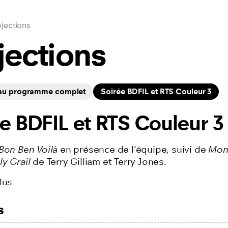
jections
jections
 au programme complet
Soirée BDFIL et RTS Couleur 3
e BDFIL et RTS Couleur 3
Bon Ben Voilà
en présence de l’équipe, suivi de
Mon
y Grail
de Terry Gilliam et Terry Jones.
lus
s
ilms