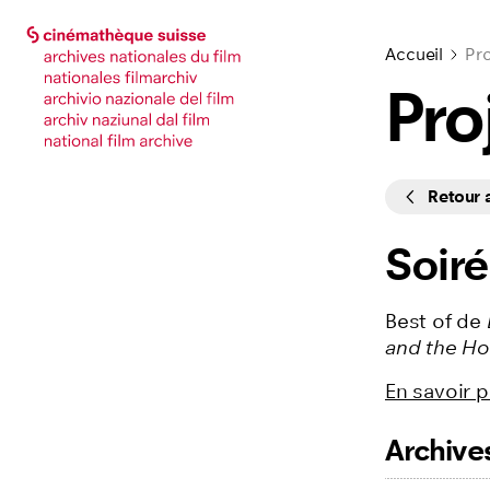
Accéder à la page principale
Accéder à la page principale
Accueil
Pro
Pro
Cycles
Retour
Soiré
Best of de
and the
Hol
En savoir p
Archive
Listing des f