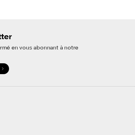
elling avec la RTS: "The Mask"
Les films Travelling avec la
es
Le Passculture fait son cinéma
Cinémadeleine
T
n à l’histoire du cinéma
Portraits Plans-Fixes
ter
ormé en vous abonnant à notre
.