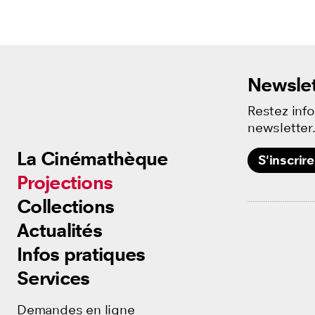
Soirée Trav
Ciné-famill
Introductio
Newslet
Restez inf
newsletter
La Cinémathèque
La Cinémathèque
S'inscrire
Projections
Projections
Collections
Collections
Actualités
Actualités
Infos pratiques
Infos pratiques
Services
Services
Demandes en ligne
Demandes en ligne