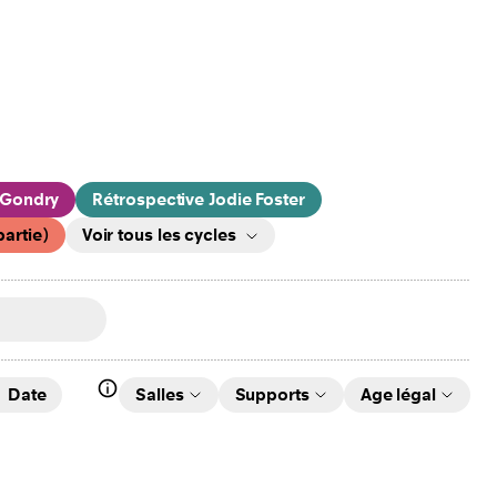
 Gondry
Rétrospective Jodie Foster
artie)
Voir tous les cycles
ater
ranées
Nuit des musées 2026 : 25 ans
Date
Salles
Supports
Age légal
tre de Vidy : Berger / Tanner