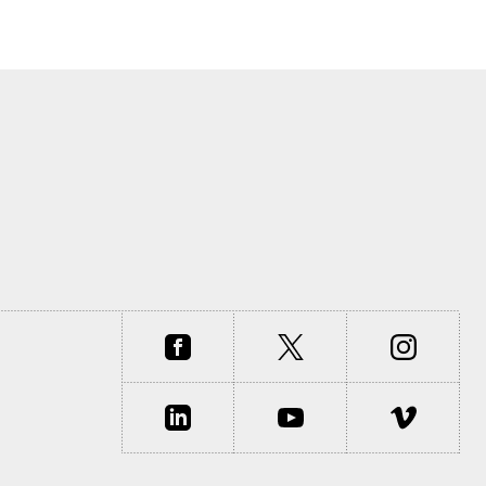
 RTS
Le samedi de la peur : "Les Griffes de la nuit"
résors des archives