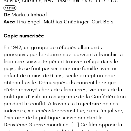
Suisse, Autriche, RFA
·
1980
·
104'
·
v.o. s-t fr.
·
DC
14 (14)
De
Markus Imhoof
Avec
Tina Engel, Mathias Gnädinger, Curt Bois
Copie numérisée
En 1942, un groupe de réfugiés allemands
poursuivis par le régime nazi parvient à franchir la
frontière suisse. Espérant trouver refuge dans le
pays, ils se font passer pour une famille avec un
enfant de moins de 6 ans, seule exception pour
obtenir l'asile. Démasqués, ils courent le risque
d’être renvoyés hors des frontières, victimes de la
politique d’asile intransigeante de la Confédération
pendant le conflit. A travers la trajectoire de ces
individus, «le cinéaste reconstitue, sans l’enjoliver,
l’histoire de la politique suisse pendant la
Deuxième Guerre mondiale. [...] Ce film oppose la