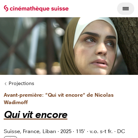
Cycles du film
Projections
Avant-première: "Qui vit encore" de Nicolas
Wadimoff
Qui vit encore
Suisse, France, Liban
·
2025
·
115'
·
v.o. s-t fr.
·
DC