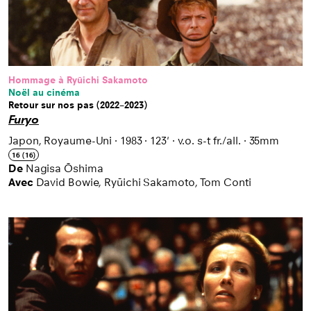
Hommage à Ryūichi Sakamoto
Noël au cinéma
Retour sur nos pas (2022–2023)
Furyo
Japon, Royaume-Uni
·
1983
·
123'
·
v.o. s-t fr./all.
·
35mm
16 (16)
De
Nagisa Ōshima
Avec
David Bowie, Ryūichi Sakamoto, Tom Conti