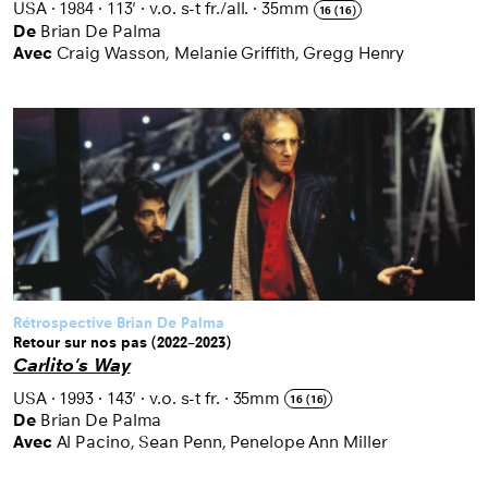
USA
·
1984
·
113'
·
v.o. s-t fr./all.
·
35mm
16 (16)
De
Brian De Palma
Avec
Craig Wasson, Melanie Griffith, Gregg Henry
Rétrospective Brian De Palma
Retour sur nos pas (2022–2023)
Carlito's Way
USA
·
1993
·
143'
·
v.o. s-t fr.
·
35mm
16 (16)
De
Brian De Palma
Avec
Al Pacino, Sean Penn, Penelope Ann Miller