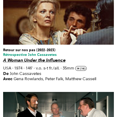
Retour sur nos pas (2022–2023)
Rétrospective John Cassavetes
A Woman Under the Influence
USA
·
1974
·
146'
·
v.o. s-t fr./all.
·
35mm
14 (16)
De
John Cassavetes
Avec
Gena Rowlands, Peter Falk, Matthew Cassell