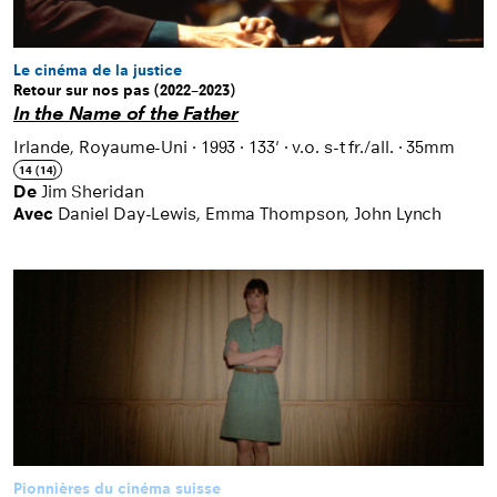
Le cinéma de la justice
Retour sur nos pas (2022–2023)
In the Name of the Father
Irlande, Royaume-Uni
·
1993
·
133'
·
v.o. s-t fr./all.
·
35mm
14 (14)
De
Jim Sheridan
Avec
Daniel Day-Lewis, Emma Thompson, John Lynch
Pionnières du cinéma suisse