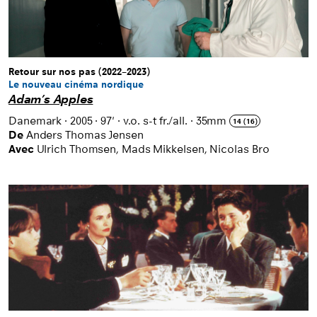
Retour sur nos pas (2022–2023)
Le nouveau cinéma nordique
Adam’s Apples
Danemark
·
2005
·
97'
·
v.o. s-t fr./all.
·
35mm
14 (16)
De
Anders Thomas Jensen
Avec
Ulrich Thomsen, Mads Mikkelsen, Nicolas Bro