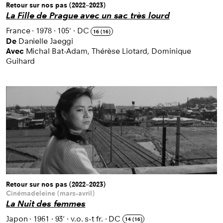
Retour sur nos pas (2022–2023)
La Fille de Prague avec un sac très lourd
France
·
1978
·
105'
·
DC
16 (16)
De
Danielle Jaeggi
Avec
Michal Bat-Adam, Thérèse Liotard, Dominique
Guihard
Retour sur nos pas (2022–2023)
Cinémadeleine (mars-avril)
La Nuit des femmes
Japon
·
1961
·
93'
·
v.o. s-t fr.
·
DC
14 (16)