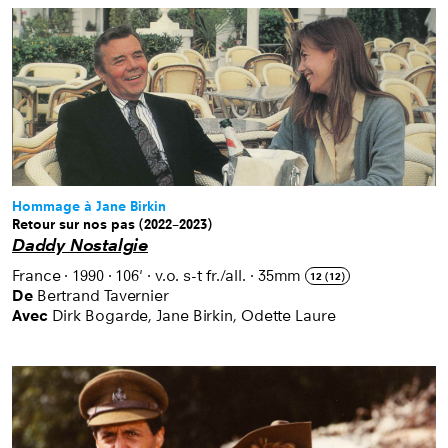
Hommage à Jane Birkin
Retour sur nos pas (2022–2023)
Daddy Nostalgie
France
·
1990
·
106'
·
v.o. s-t fr./all.
·
35mm
12 (12)
De
Bertrand Tavernier
Avec
Dirk Bogarde, Jane Birkin, Odette Laure