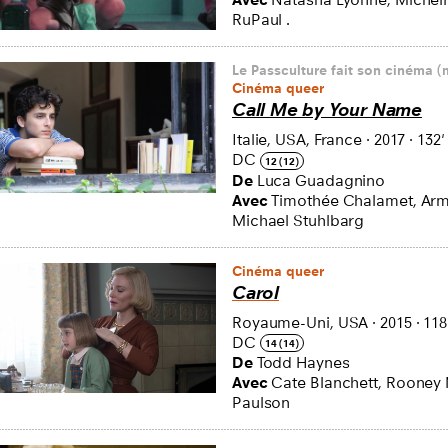
RuPaul .
Le Passculture fait son cinéma (m
Cinéma queer
Call Me by Your Name
Italie, USA, France
·
2017
·
132'
DC
12 (12)
De
Luca Guadagnino
Avec
Timothée Chalamet, Ar
Michael Stuhlbarg
Cinéma queer
Carol
Royaume-Uni, USA
·
2015
·
118
DC
14 (14)
De
Todd Haynes
Avec
Cate Blanchett, Rooney
Paulson