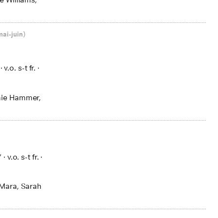
ai-juin)
·
v.o. s-t fr.
·
mie Hammer,
'
·
v.o. s-t fr.
·
 Mara, Sarah