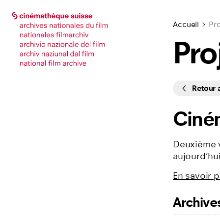
Accéder à la page principale
Accéder à la page principale
Accueil
Pro
Pro
Cycles
Retour
Ciné
Deuxième v
aujourd’hui
En savoir p
Archive
Listing des f