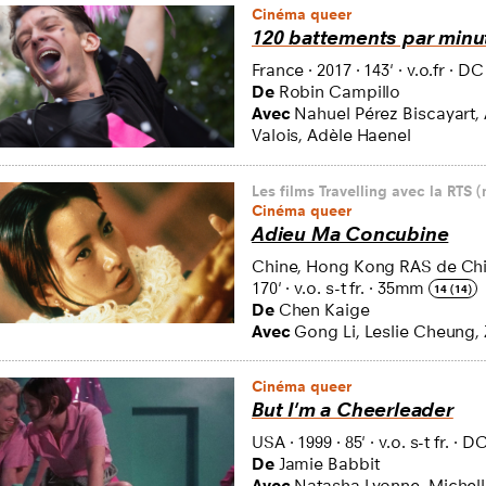
Cinéma queer
120 battements par minu
France
·
2017
·
143'
·
v.o.fr
·
DC
De
Robin Campillo
Avec
Nahuel Pérez Biscayart,
Valois, Adèle Haenel
Les films Travelling avec la RTS (
Cinéma queer
Adieu Ma Concubine
Chine, Hong Kong RAS de Ch
170'
·
v.o. s-t fr.
·
35mm
14 (14)
De
Chen Kaige
Avec
Gong Li, Leslie Cheung,
Cinéma queer
But I'm a Cheerleader
USA
·
1999
·
85'
·
v.o. s-t fr.
·
D
De
Jamie Babbit
Avec
Natasha Lyonne, Michell