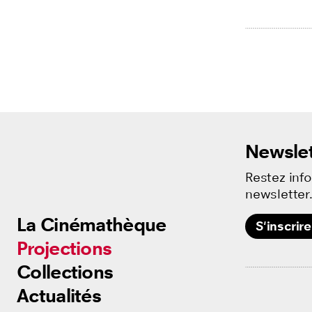
Newslet
Restez inf
newsletter
La Cinémathèque
La Cinémathèque
S'inscrire
Projections
Projections
Collections
Collections
Actualités
Actualités