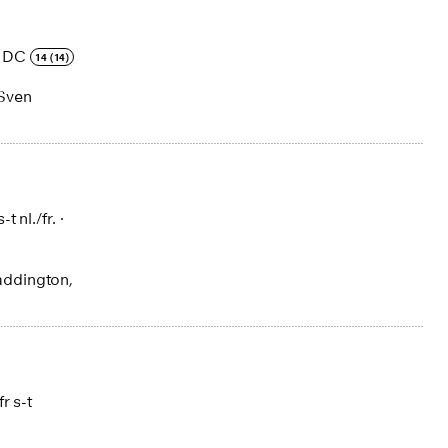
·
DC
14 (14)
 Sven
s-t nl./fr.
·
addington,
fr s-t