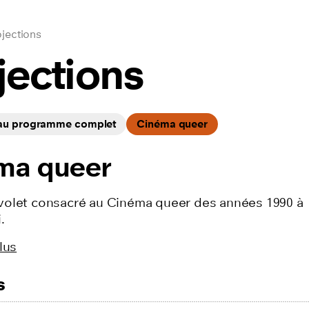
jections
jections
 au programme complet
Cinéma queer
ma queer
olet consacré au Cinéma queer des années 1990 à
.
lus
s
ilms