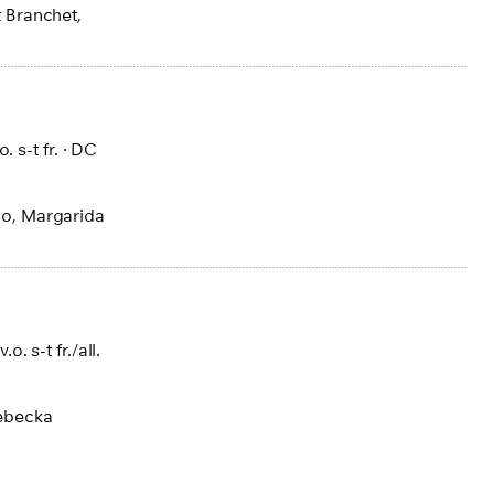
t Branchet,
o. s-t fr.
·
DC
co, Margarida
v.o. s-t fr./all.
ebecka