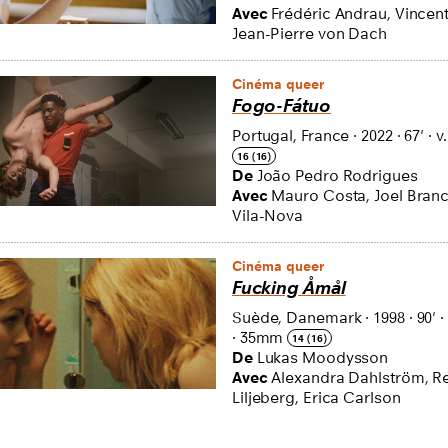
Avec
Frédéric Andrau, Vincen
Jean-Pierre von Dach
Cinéma queer
Fogo-Fátuo
Portugal, France
·
2022
·
67'
·
v.
16 (16)
De
João Pedro Rodrigues
Avec
Mauro Costa, Joel Bran
Vila-Nova
Cinéma queer
Fucking Åmål
Suède, Danemark
·
1998
·
90'
·
·
35mm
14 (16)
De
Lukas Moodysson
Avec
Alexandra Dahlström, R
Liljeberg, Erica Carlson