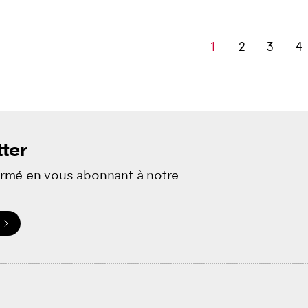
1
2
3
4
ter
ormé en vous abonnant à notre
.