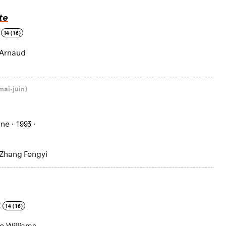
te
14 (16)
 Arnaud
mai-juin)
ine
·
1993
·
 Zhang Fengyi
C
14 (16)
e Williams,