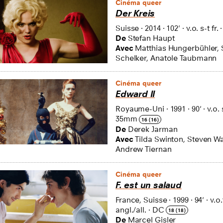
Cinéma queer
Der Kreis
Suisse
·
2014
·
102'
·
v.o. s-t fr.
De
Stefan Haupt
Avec
Matthias Hungerbühler,
Schelker, Anatole Taubmann
Cinéma queer
Edward II
Royaume-Uni
·
1991
·
90'
·
v.o. 
35mm
16 (16)
De
Derek Jarman
Avec
Tilda Swinton, Steven W
Andrew Tiernan
Cinéma queer
F. est un salaud
France, Suisse
·
1999
·
94'
·
v.o.
angl./all.
·
DC
18 (18)
De
Marcel Gisler