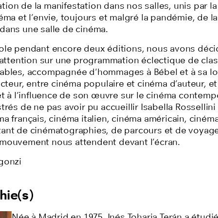
ion de la manifestation dans nos salles, unis par l
éma et l’envie, toujours et malgré la pandémie, de la
dans une salle de cinéma.
ole pendant encore deux éditions, nous avons déci
l’attention sur une programmation éclectique de cla
ables, accompagnée d'hommages à Bébel et à sa l
acteur, entre cinéma populaire et cinéma d’auteur, e
et à l’influence de son œuvre sur le cinéma contemp
trés de ne pas avoir pu accueillir Isabella Rossellin
a français, cinéma italien, cinéma américain, ciném
ant de cinématographies, de parcours et de voyag
mouvement nous attendent devant l’écran.
gonzi
hie(s)
Née à Madrid en 1975, Inés Toharia Terán a étudié