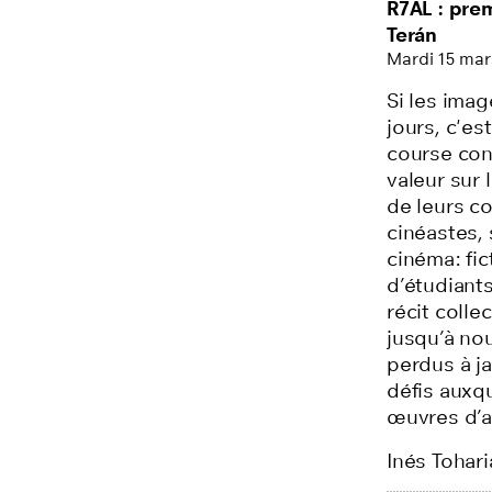
R7AL : pre
Terán
Mardi 15 mar
Si les ima
jours, c'e
course cont
valeur sur l
de leurs co
cinéastes, 
cinéma: fic
d’étudiants
récit colle
jusqu’à nou
perdus à j
défis auxq
œuvres d’au
Inés Tohari