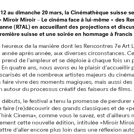
12 au dimanche 20 mars, la Cinémathèque suisse se j
« Miroir Miroir – Le cinéma face à lui-même » des R
anne (R7AL) en accueillant des projections et discu
remière suisse et une soirée en hommage à Francis
ès heureux de la manière dont les Rencontres 7e Art
, année après année, aux diverses circonstances. Ce
prend de l’ampleur et se déploie à chaque fois un 
En quatre ans, nous avons eu le plaisir d'accueillir 
oscarisés et de nombreux artistes majeurs du cinéma
 faire vivre des moments magiques, mais aussi de
n autour du processus créatif des faiseurs de films.
débuts, le festival a tenu la promesse de perdurer 
e faire (re)découvrir des grands classiques et de «p
Think Cinema», comme vous le savez, est d’ailleurs 
ement cette nouvelle édition, intitulée «Miroir Miroir
tre d’aller encore plus loin dans une réflexion aut