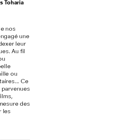
s Toharia
de nos
 engagé une
dexer leur
ues. Au fil
ou
elle
ille ou
aires... Ce
es parvenues
ilms,
 mesure des
 les