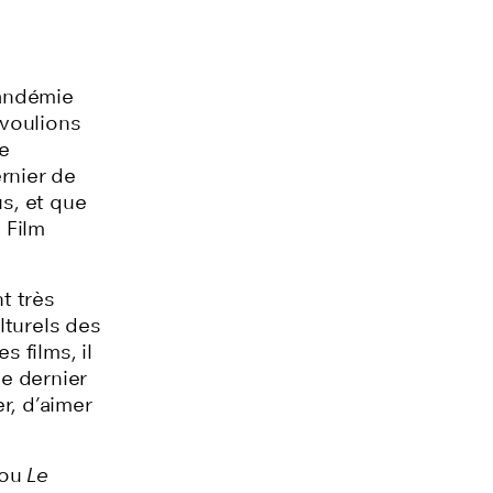
pandémie
 voulions
e
rnier de
us, et que
 Film
t très
lturels des
 films, il
le dernier
er, d’aimer
 ou
Le