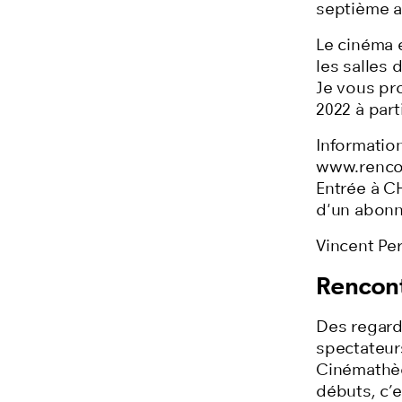
septième a
Le cinéma e
les salles 
Je vous pr
2022 à part
Informatio
www.rencon
Entrée à CH
d'un abonn
Vincent Pe
Rencont
Des regard
spectateurs
Cinémathèq
débuts, c’