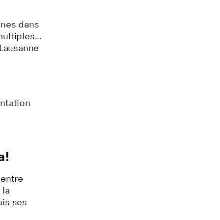
onnes dans
ultiples...
 Lausanne
entation
a!
 entre
 la
is ses