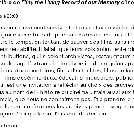
mière de
Film, the Living Record of our Memory
d’Iné
s à 20:00
ges en mouvement survivent et restent accessibles 
st grâce aux efforts de personnes dévouées qui ont
re le temps, en tentant de sauver des films sans in
eur rentabilité. Il fallait que leurs voix soient entend
ntributions, qu’ils soient archivistes, restaurateurs 
se dégage l’extraordinaire diversité de ce qu’on app
tions, documentaires, films d'actualités, films de fam
, films expérimentaux, éducatifs, industriels, publicit
ctif est une invitation à réfléchir au choix des œuvr
s au nom de l’«histoire du cinéma», mais aussi aux f
amais, que nous ne connaîtrons pas. Et à prendre la
uels sont confrontées les archives pour sauvegarder
jourd’hui qui feront l’histoire de demain.
a Terán