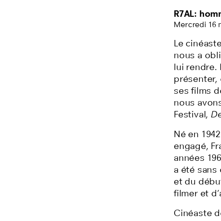
R7AL: homm
Mercredi 16 
Le cinéaste
nous a obl
lui rendre
présenter,
ses films d
nous avons
Festival,
De
Né en 1942
engagé, Fr
années 196
a été sans 
et du début
filmer et d’
Cinéaste de