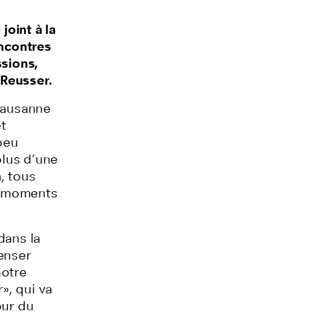
oint à la
encontres
ssions,
 Reusser.
 Lausanne
t
peu
plus d’une
, tous
s moments
dans la
enser
notre
», qui va
our du