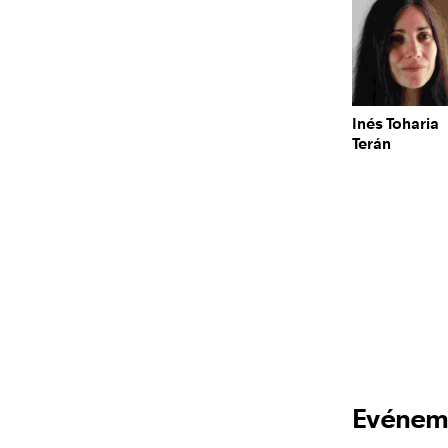
Inés Toharia
Terán
Evénem