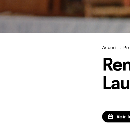
Accueil
Pro
Ren
La
Voir 