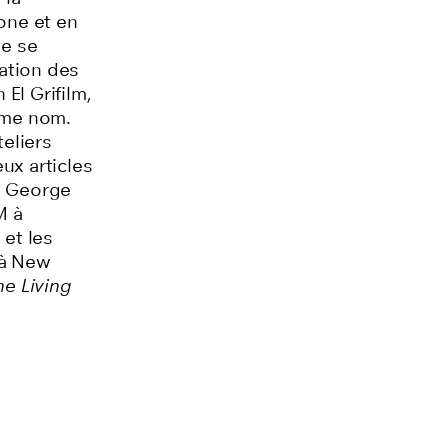
one et en
le se
vation des
 El Grifilm,
ême nom.
teliers
ux articles
la George
M à
 et les
 à New
he Living