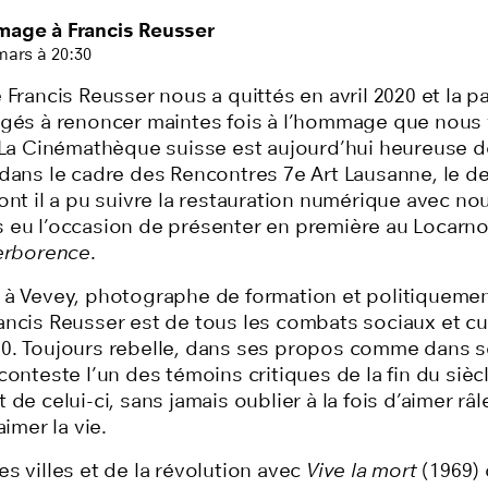
age à Francis Reusser
mars à 20:30
 Francis Reusser nous a quittés en avril 2020 et la 
igés à renoncer maintes fois à l’hommage que nous
. La Cinémathèque suisse est aujourd’hui heureuse d
 dans le cadre des Rencontres 7e Art Lausanne, le de
ont il a pu suivre la restauration numérique avec no
 eu l’occasion de présenter en première au Locarno
rborence
.
 à Vevey, photographe de formation et politiquemen
ancis Reusser est de tous les combats sociaux et cu
0. Toujours rebelle, dans ses propos comme dans ses
conteste l’un des témoins critiques de la fin du sièc
 de celui-ci, sans jamais oublier à la fois d’aimer râl
aimer la vie.
s villes et de la révolution avec
Vive la mort
(1969)