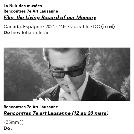
La Nuit des musées
Rencontres 7e Art Lausanne
Film, the Living Record of our Memory
Canada, Espagne
·
2021
·
119'
·
v.o. s-t fr.
·
DC
16 (16)
De
Inés Toharia Terán
Rencontres 7e Art Lausanne
Rencontres 7e art Lausanne (12 au 20 mars)
·
35mm
De
. .