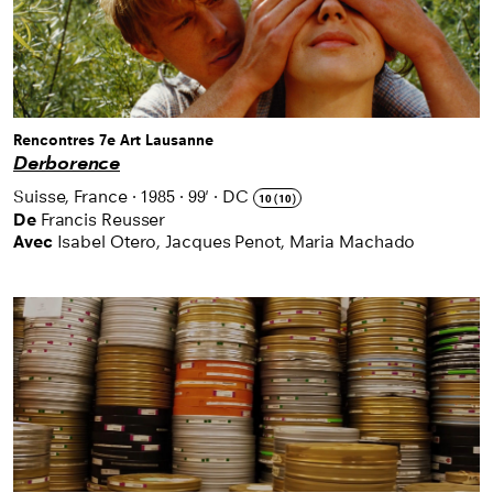
Rencontres 7e Art Lausanne
Derborence
Suisse, France
·
1985
·
99'
·
DC
10 (10)
De
Francis Reusser
Avec
Isabel Otero, Jacques Penot, Maria Machado